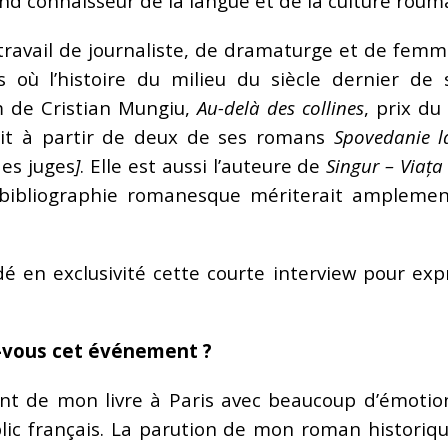
nd connaisseur de la langue et de la culture roum
avail de journaliste, de dramaturge et de femme 
 où l’histoire du milieu du siècle dernier de
lm de Cristian Mungiu,
Au-delà des collines
, prix du
uit à partir de deux de ses romans
Spovedanie l
des juges
]
. Elle est aussi l’auteure de
Singur – Viața
e bibliographie romanesque mériterait amplemen
é en exclusivité cette courte interview pour ex
-vous cet événement ?
nt de mon livre à Paris avec beaucoup d’émotion
lic français. La parution de mon roman historiq