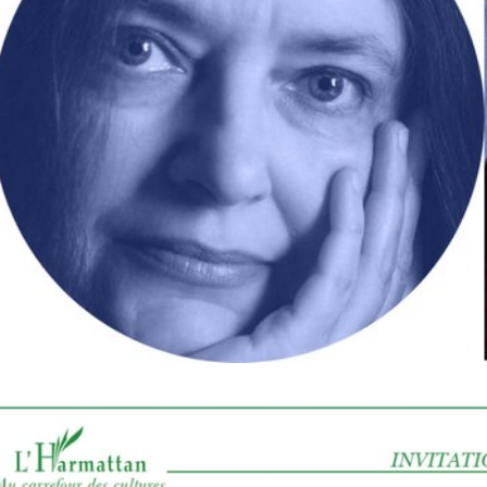
lisé par Leonard Popa
FEATURED
roman Le Saint n°6 de Tatiana Niculescu aux Éditions
cal Louvrier : Malraux est là où il faut être quand la liberté l’exige
D
w – Adélaïde de Clermont-Tonnerre, Prix Renaudot 2025 : Revisiter
 garder vivant
FEATURED
h Hatimi : Pour moi, le poète accepte de prêter sa voix aux
avent pas nommer
FEATURED