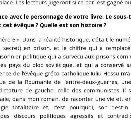
lace. Les lecteurs jugeront si ce pari est gagné 
e avec le personnage de votre livre. Le sous-tit
t cet évêque ? Quelle est son histoire ?
o 6 ». Dans la réalité historique, c’était le numér
n secret) en prison, et le chiffre qui a rempla
risonnier politique qui a survécu aux prisons com
s pays du bloc soviétique, et qui a conservé sa 
rience de l’évêque gréco-catholique Iuliu Hossu m’
que de la Roumanie de l’entre-deux-guerres, une
dictature de gauche, celle des communistes. Il 
’essaie, dans mon roman, de raconter une vie et, e
logie totalitaire et, c’est pourquoi, son des
 des discours politiques agressifs et contrad