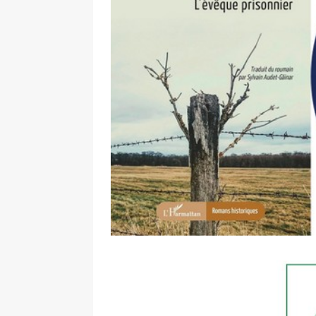
de la réalité » – entretien réa
[ 2 février 2026 ]
Lancement du 
L’Harmattan
ACTUALITÉ
[ 8 janvier 2026 ]
Interview. Pas
face aux dictatures
FEATURE
[ 10 novembre 2025 ]
Intervie
un classique, c’est en réalité le
[ 4 août 2026 ]
Interview. Sara
émotions que les autres ne s