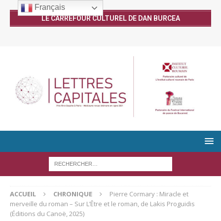
Français
LE CARREFOUR CULTUREL DE DAN BURCEA
ACCUEIL
CHRONIQUE
Pierre Cormary : Miracle et
merveille du roman – Sur L’Être et le roman, de Lakis Proguidis
(Éditions du Canoë, 2025)