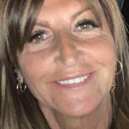
lisé par Leonard Popa
FEATURED
roman Le Saint n°6 de Tatiana Niculescu aux Éditions
cal Louvrier : Malraux est là où il faut être quand la liberté l’exige
D
w – Adélaïde de Clermont-Tonnerre, Prix Renaudot 2025 : Revisiter
 garder vivant
FEATURED
h Hatimi : Pour moi, le poète accepte de prêter sa voix aux
avent pas nommer
FEATURED