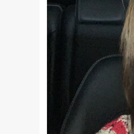
de la réalité » – entretien réa
[ 2 février 2026 ]
Lancement du 
L’Harmattan
ACTUALITÉ
[ 8 janvier 2026 ]
Interview. Pas
face aux dictatures
FEATURE
[ 10 novembre 2025 ]
Intervie
un classique, c’est en réalité le
[ 4 août 2026 ]
Interview. Sara
émotions que les autres ne s