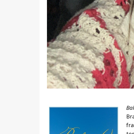
Ba
Br
fr
te