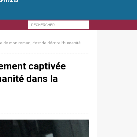
APITALES
re de mon roman, c’est de décrire l’humanité
lement captivée
manité dans la