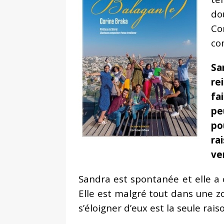
do
Co
co
Sa
re
fa
pe
po
ra
ve
Sandra est spontanée et elle a c
Elle est malgré tout dans une z
s’éloigner d’eux est la seule rais