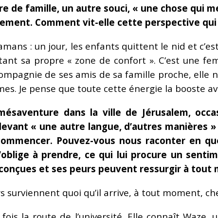
re de famille, un autre souci, « une chose qui me
itement. Comment vit-elle cette perspective qui 
ns : un jour, les enfants quittent le nid et c’es
tant sa propre « zone de confort ». C’est une 
ompagnie de ses amis de sa famille proche, elle ne 
s. Je pense que toute cette énergie la booste ava
mésaventure dans la ville de Jérusalem, occa
devant « une autre langue, d’autres manières »
 commencer. Pouvez-vous nous raconter en qu
 l’oblige à prendre, ce qui lui procure un sent
réconçues et ses peurs peuvent ressurgir à tout
s surviennent quoi qu’il arrive, à tout moment, ch
is la route de l’université. Elle connaît Waze, u