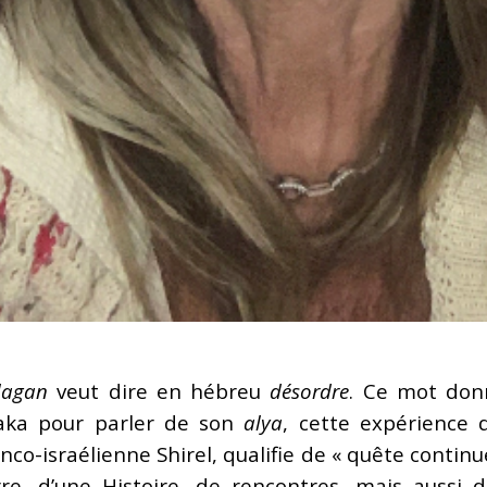
lagan
veut dire en hébreu
désordre
. Ce mot don
aka pour parler de son
alya
, cette expérience 
anco-israélienne Shirel, qualifie de « quête contin
rre, d’une Histoire, de rencontres, mais aussi