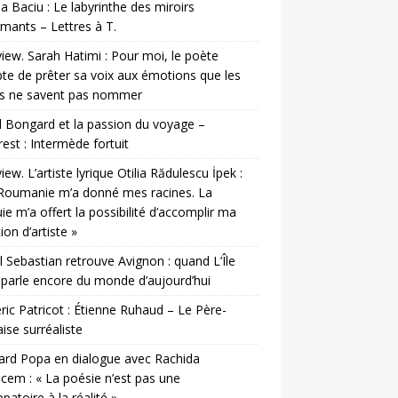
a Baciu : Le labyrinthe des miroirs
mants – Lettres à T.
view. Sarah Hatimi : Pour moi, le poète
te de prêter sa voix aux émotions que les
es ne savent pas nommer
 Bongard et la passion du voyage –
est : Intermède fortuit
view. L’artiste lyrique Otilia Rădulescu İpek :
Roumanie m’a donné mes racines. La
ie m’a offert la possibilité d’accomplir ma
ion d’artiste »
l Sebastian retrouve Avignon : quand L’Île
parle encore du monde d’aujourd’hui
ic Patricot : Étienne Ruhaud – Le Père-
ise surréaliste
rd Popa en dialogue avec Rachida
cem : « La poésie n’est pas une
patoire à la réalité »