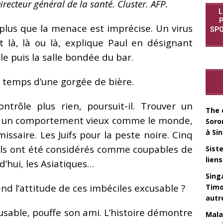
ecteur général de la santé. Cluster. AFP.
L
P
plus que la menace est imprécise. Un virus
SPO
t là, là ou là, explique Paul en désignant
le puis la salle bondée du bar.
 temps d’une gorgée de bière.
rôle plus rien, poursuit-il. Trouver un
The 
st un comportement vieux comme le monde,
Soro
à Si
ssaire. Les Juifs pour la peste noire. Cinq
uels ont été considérés comme coupables de
Sist
lien
d’hui, les Asiatiques…
Sing
rend l’attitude de ces imbéciles excusable ?
Timo
autr
usable, pouffe son ami. L’histoire démontre
Mala