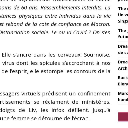
oins de 60 ans. Rassemblements interdits. La
The 
Un v
stances physiques entre individus dans la vie
Sing
Net rebond de la cote de confiance de Macron.
The 
Distanciation sociale. Le ou la Covid ? On s’en
futu
Drea
de c
 Elle s’ancre dans les cerveaux. Sournoise,
Drea
 virus dont les spicules s’accrochent à nos
Arch
d de l’esprit, elle estompe les contours de la
Rack
Bien
essagers virtuels prédisent un confinement
Marc
band
ertissements se réclament de ministères,
oigts de Liv, les infox défilent. Jusqu’à
eune femme se détourne de l’écran.