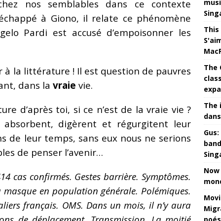
musi
chez nos semblables dans ce contexte
Sing
s échappé à Giono, il relate ce phénomène
This
ngelo Pardi est accusé d’empoisonner les
S'ai
MacR
The 
la littérature ! Il est question de pauvres
clas
ant, dans la
vraie
vie.
expa
The 
re d’après toi, si ce n’est de la vraie vie ?
dans
 absorbent, digèrent et régurgitent leur
Gus: 
ns de leur temps, sans eux nous ne serions
band
les de penser l’avenir…
Sing
Now 
14 cas confirmés. Gestes barrière. Symptômes.
mond
é du masque en population générale. Polémiques.
Movi
aliers français. OMS. Dans un mois, il n’y aura
Migr
ions de déplacement. Transmission. La moitié
poés