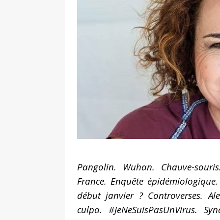
de la réalité » – entretien réa
[ 2 février 2026 ]
Lancement du 
L’Harmattan
ACTUALITÉ
[ 8 janvier 2026 ]
Interview. Pas
face aux dictatures
FEATURE
[ 10 novembre 2025 ]
Intervie
un classique, c’est en réalité le
[ 4 août 2026 ]
Interview. Sara
émotions que les autres ne s
Pangolin. Wuhan. Chauve-souris
France. Enquête épidémiologique. 
début janvier ? Controverses. A
culpa. #JeNeSuisPasUnVirus. Syn