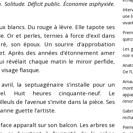
. Solitude. Déficit public. Économie asphyxiée.
Inter
une l
vivan
ux blancs. Du rouge à lèvre. Elle tapote ses
Premi
. Or et perles, ternies à force d’exil dans
quinz
ré, son époux. Un sourire d’approbation
Les g
flet. Après des années d’étonnement amer
noir 
ui révélait chaque matin le miroir perfide,
Anato
 visage flasque.
De l’U
Arnau
avril, la septuagénaire s’installe pour un
montr
uel. Huit heures cinquante-neuf. Le
appar
euls de l’avenue s’invite dans la pièce. Ses
ren
anne guette l’artiste.
Gabri
rech
face apparaît sur son balcon. Les arbres se
Pierr