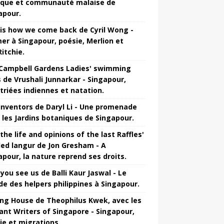
que et communauté malaise de
apour.
 is how we come back de Cyril Wong -
mer à Singapour, poésie, Merlion et
itchie.
Campbell Gardens Ladies' swimming
s de Vrushali Junnarkar - Singapour,
triées indiennes et natation.
inventors de Daryl Li - Une promenade
 les Jardins botaniques de Singapour.
the life and opinions of the last Raffles'
ed langur de Jon Gresham - A
apour, la nature reprend ses droits.
you see us de Balli Kaur Jaswal - Le
e des helpers philippines à Singapour.
ng House de Theophilus Kwek, avec les
ant Writers of Singapore - Singapour,
ie et migrations.