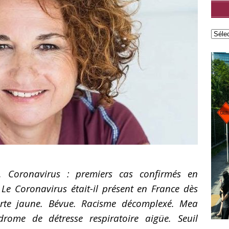
lisé par Leonard Popa
FEATURED
roman Le Saint n°6 de Tatiana Niculescu aux Éditions
cal Louvrier : Malraux est là où il faut être quand la liberté l’exige
D
w – Adélaïde de Clermont-Tonnerre, Prix Renaudot 2025 : Revisiter
 garder vivant
FEATURED
h Hatimi : Pour moi, le poète accepte de prêter sa voix aux
avent pas nommer
FEATURED
. Coronavirus : premiers cas confirmés en
Le Coronavirus était-il présent en France dès
lerte jaune. Bévue. Racisme décomplexé. Mea
drome de détresse respiratoire aigüe. Seuil