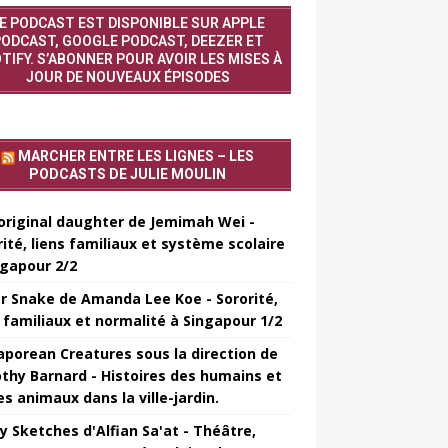
E PODCAST EST DISPONIBLE SUR APPLE
ODCAST, GOOGLE PODCAST, DEEZER ET
TIFY. S’ABONNER POUR AVOIR LES MISES À
JOUR DE NOUVEAUX ÉPISODES
MARCHER ENTRE LES LIGNES – LES
PODCASTS DE JULIE MOULIN
original daughter de Jemimah Wei -
rité, liens familiaux et système scolaire
ngapour 2/2
er Snake de Amanda Lee Koe - Sororité,
s familiaux et normalité à Singapour 1/2
aporean Creatures sous la direction de
thy Barnard - Histoires des humains et
es animaux dans la ville-jardin.
y Sketches d'Alfian Sa'at - Théâtre,