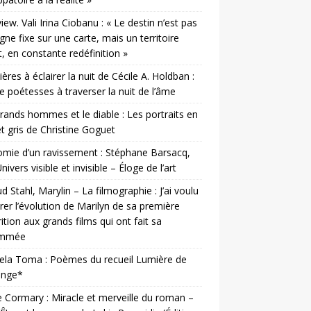
view. Vali Irina Ciobanu : « Le destin n’est pas
igne fixe sur une carte, mais un territoire
t, en constante redéfinition »
ères à éclairer la nuit de Cécile A. Holdban :
e poétesses à traverser la nuit de l’âme
rands hommes et le diable : Les portraits en
et gris de Christine Goguet
mie d’un ravissement : Stéphane Barsacq,
nivers visible et invisible – Éloge de l’art
d Stahl, Marylin – La filmographie : J’ai voulu
er l’évolution de Marilyn de sa première
ition aux grands films qui ont fait sa
ommée
ela Toma : Poèmes du recueil Lumière de
ange*
e Cormary : Miracle et merveille du roman –