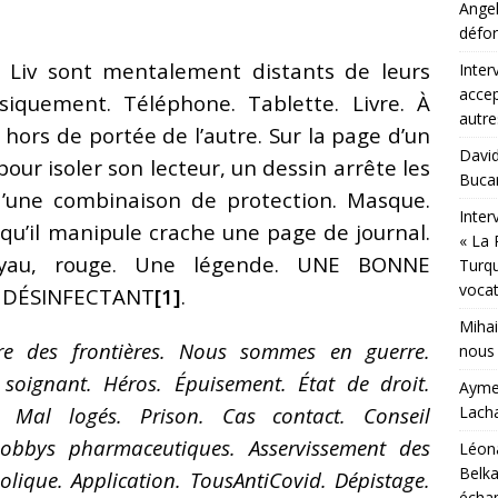
Angel
défor
 Liv sont mentalement distants de leurs
Inter
accep
siquement. Téléphone. Tablette. Livre. À
autr
hors de portée de l’autre. Sur la page d’un
David
our isoler son lecteur, un dessin arrête les
Bucar
’une combinaison de protection. Masque.
Inter
 qu’il manipule crache une page de journal.
« La 
uyau, rouge. Une légende. UNE BONNE
Turqu
vocat
 DÉSINFECTANT
[1]
.
Mihai
re des frontières. Nous sommes en guerre.
nous 
soignant. Héros. Épuisement. État de droit.
Aymer
Lacha
nt. Mal logés. Prison. Cas contact. Conseil
Lobbys pharmaceutiques. Asservissement des
Léona
Belka
olique. Application. TousAntiCovid. Dépistage.
échap