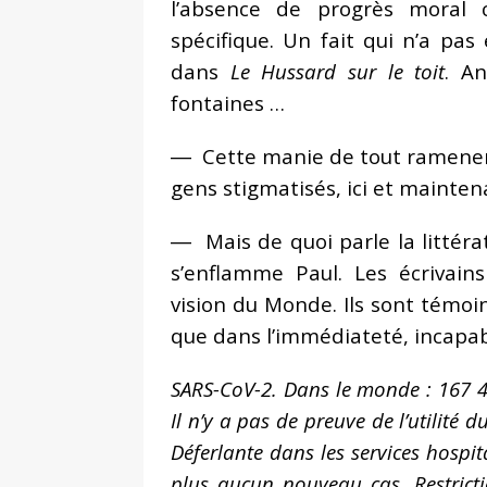
l’absence de progrès moral 
spécifique. Un fait qui n’a pa
dans
Le Hussard sur le toit
. A
fontaines …
― Cette manie de tout ramener à 
gens stigmatisés, ici et mainten
― Mais de quoi parle la littératu
s’enflamme Paul. Les écrivains
vision du Monde. Ils sont témoi
que dans l’immédiateté, incapab
SARS-CoV-2. Dans le monde : 167 4
Il n’y a pas de preuve de l’utilit
Déferlante dans les services hospit
plus aucun nouveau cas. Restrict