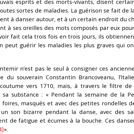
uvais esprits et des morts-vivants, disent certain
toutes sortes de maladies. La guérison se fait de 
nt à danser autour, et à un certain endroit du cha
disent à ses oreilles des mots composés par eux po
oir fait cela trois fois en trois jours, ils obtienne
n peut guérir les maladies les plus graves qui on
ntemir n’est pas le seul à consigner ces ancienne
ire du souverain Constantin Brancoveanu, l’Ital
coutume vers 1710, mais, à travers le filtre de 
 sa substance : « Pendant la semaine de la Pe
 foires, masqués et avec des petites rondelles de
 un son bizarre pendant la danse, avec des saut
sent de fatigue et écumes à la bouche. Ces dans
4]
».