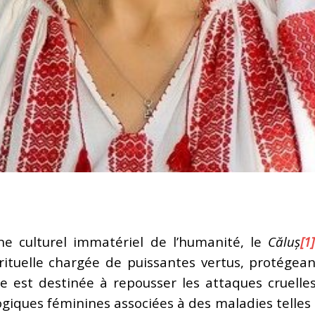
ine culturel immatériel de l’humanité, le
Căluș
[1]
ituelle chargée de
puissantes vertus, protégea
lle est destinée à repousser les attaques cruell
giques féminines associées à des maladies telles qu