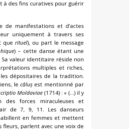
à des fins curatives pour guérir
e de manifestations et d’actes
leur uniquement à travers ses
nt que
rituel
), ou part le message
phique
) – cette danse étant une
Sa valeur identitaire réside non
prétations multiples et riches,
es dépositaires de la tradition.
iens, le
căluș
est mentionné par
criptio Moldaviae
(1714) : « (…) il y
 des forces miraculeuses et
pair de 7, 9, 11. Les danseurs
’habillent en femmes et mettent
 fleurs, parlent avec une voix de