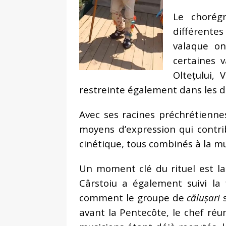
Le chorég
différente
valaque on
certaines 
Oltețului,
restreinte également dans les dé
Avec ses racines préchrétienne
moyens d’expression qui contr
cinétique, tous combinés à la m
Un moment clé du rituel est 
Cârstoiu a également suivi l
comment le groupe de
călușari
s
avant la Pentecôte, le chef réun