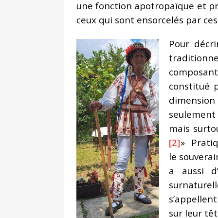
une fonction apotropaïque et pr
ceux qui sont ensorcelés par ces
Pour décr
traditionne
composante
constitué 
dimension 
seulement 
mais surto
[2]
» Pratiq
le souvera
a aussi d
surnaturel
s’appellen
sur leur tê