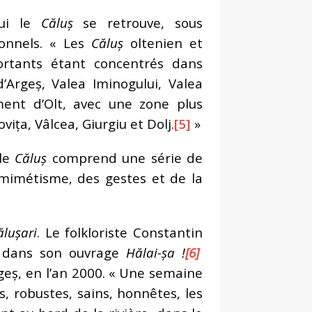
hui le
Căluș
se retrouve, sous
ionnels. « Les
Căluș
oltenien et
ortants étant concentrés dans
Argeș, Valea Iminogului, Valea
ment d’Olt, avec une zone plus
ța, Vâlcea, Giurgiu et Dolj.
[5]
»
 le
Căluș
comprend une série de
mimétisme, des gestes et de la
ălușari
. Le folkloriste Constantin
e dans son ouvrage
Hălai-șa !
[6]
geș, en l’an 2000. « Une semaine
s, robustes, sains, honnêtes, les