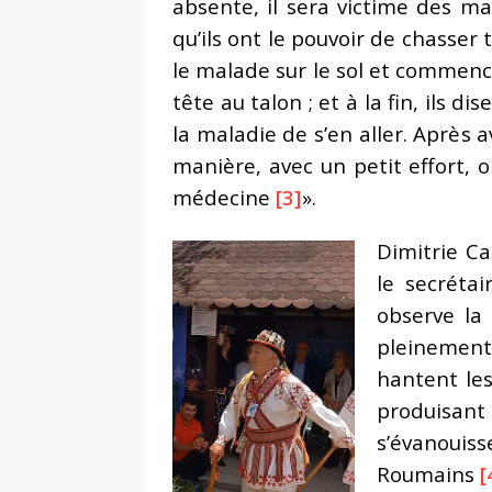
absente, il sera victime des ma
qu’ils ont le pouvoir de chasser 
le malade sur le sol et commence
tête au talon ; et à la fin, ils 
la maladie de s’en aller. Après av
manière, avec un petit effort, o
médecine
[3]
».
Dimitrie Ca
le secréta
observe la 
pleinement
hantent les
produisant
s’évanouis
Roumains
[