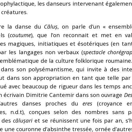
ophylactique, les danseurs intervenant également 
 créatures.
ire la danse du
Căluș
, on parle d’un « ensembl
ls (
coutume
), que l’on reconnait et met en va
s magiques, initiatiques et ésotériques (en ta
par les langages non verbaux (
spectacle chorégra
emblématique de la culture folklorique roumaine. 
dans son polysémantisme, qui invite à des inter
ut dans son appropriation en tant que telle par l
ué avec beaucoup de rigueur dans les temps anc
in écrivain Dimitrie Cantemir dans son ouvrage
Des
’autres danses proches du
eres
(croyance en
les, n.d.t), conçues selon des nombres sans 
t des
călușari
et se réunissent une fois par an, s
te une couronne d’absinthe tressée, ornée d’autres