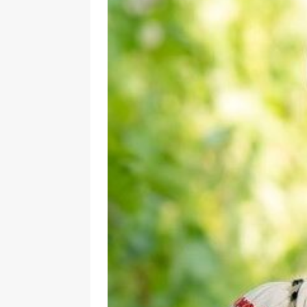
L’Harmattan
ACTUALITÉ
[ 8 janvier 2026 ]
Interview. Pas
face aux dictatures
FEATURE
[ 10 novembre 2025 ]
Intervie
un classique, c’est en réalité le
[ 4 août 2026 ]
Interview. Sara
émotions que les autres ne s
[ 30 juillet 2026 ]
Interview. L’
racines. La Turquie m’a offert l