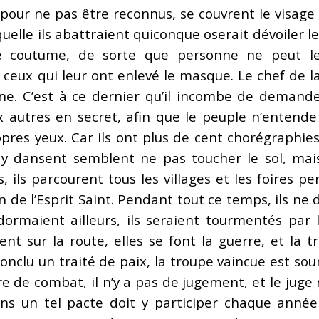
our ne pas être reconnus, se couvrent le visage d
elle ils abattraient quiconque oserait dévoiler le
 coutume, de sorte que personne ne peut les t
eux qui leur ont enlevé le masque. Le chef de la
ine. C’est à ce dernier qu’il incombe de demand
aux autres en secret, afin que le peuple n’enten
opres yeux. Car ils ont plus de cent chorégraphie
y dansent semblent ne pas toucher le sol, mais 
 ils parcourent tous les villages et les foires p
on de l’Esprit Saint. Pendant tout ce temps, ils n
 dormaient ailleurs, ils seraient tourmentés par
nt sur la route, elles se font la guerre, et la 
 conclu un traité de paix, la troupe vaincue est so
e de combat, il n’y a pas de jugement, et le juge
ns un tel pacte doit y participer chaque année 