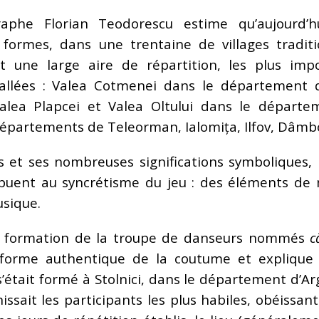
raphe Florian Teodorescu estime qu’aujourd’
s formes, dans une trentaine de villages tradit
t une large aire de répartition, les plus imp
vallées : Valea Cotmenei dans le département d’
 Valea Plapcei et Valea Oltului dans le départe
partements de Teleorman, Ialomița, Ilfov, Dâmbovi
s et ses nombreuses significations symboliques,
ibuent au syncrétisme du jeu : des éléments de 
usique.
la formation de la troupe de danseurs nommés
c
a forme authentique de la coutume et expliqu
’était formé à Stolnici, dans le département d’Ar
issait les participants les plus habiles, obéissant