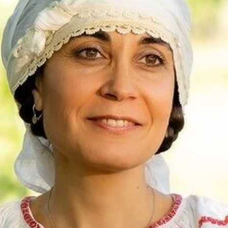
cal Louvrier : Malraux est là où il faut être quand la liberté l’exige
D
w – Adélaïde de Clermont-Tonnerre, Prix Renaudot 2025 : Revisiter
 garder vivant
FEATURED
h Hatimi : Pour moi, le poète accepte de prêter sa voix aux
avent pas nommer
FEATURED
artiste lyrique Otilia Rădulescu İpek : « La Roumanie m’a donné mes
a possibilité d’accomplir ma vocation d’artiste »
FEATURED