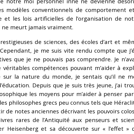
ue notre moi personnel inné ne devienne désori
s modèles conventionnels de comportement et l
e et les lois artificielles de l’organisation de n
 il ne meurt jamais vraiment.
 prestigieuses de sciences, des écoles d’art et mê
 Cependant, je me suis vite rendu compte que j’
ctives que je ne pouvais pas comprendre. Je n’avai
e véritables compétences pouvant m’aider à expl
e sur la nature du monde, je sentais qu’il ne m
ducation. Depuis que je suis très jeune, j’ai trou
ilosophique les moyens pour m’aider à penser pa
les philosophes grecs peu connus tels que Héracli
ir de notes anciennes décrivant les pouvoirs colo
 livres rares de l’Antiquité aux penseurs et sci
er Heisenberg et sa découverte sur « l’effet » 