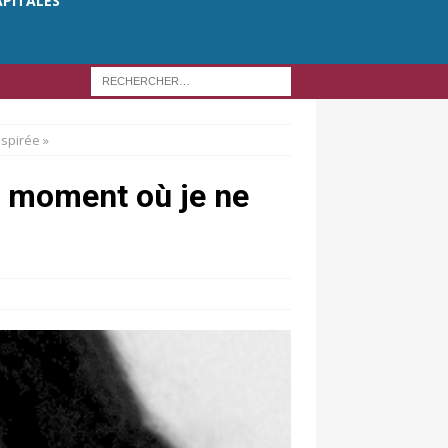
APITALES
spirée »
e moment où je ne