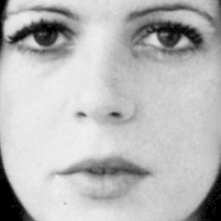
lisé par Leonard Popa
FEATURED
roman Le Saint n°6 de Tatiana Niculescu aux Éditions
cal Louvrier : Malraux est là où il faut être quand la liberté l’exige
D
w – Adélaïde de Clermont-Tonnerre, Prix Renaudot 2025 : Revisiter
 garder vivant
FEATURED
h Hatimi : Pour moi, le poète accepte de prêter sa voix aux
avent pas nommer
FEATURED