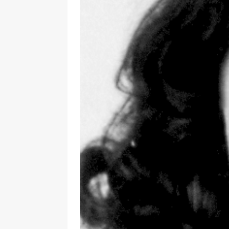
de la réalité » – entretien réa
[ 2 février 2026 ]
Lancement du 
L’Harmattan
ACTUALITÉ
[ 8 janvier 2026 ]
Interview. Pas
face aux dictatures
FEATURE
[ 10 novembre 2025 ]
Intervie
un classique, c’est en réalité le
[ 4 août 2026 ]
Interview. Sara
émotions que les autres ne s