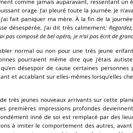
ement comme jamais auparavant, ressentant un 
uissant orage. J’ai pleuré toute la journée. Je n’a
j’ai fait paniquer ma mère. À la fin de la journé
sse désespérée, j’ai dit très calmement
: Regardez, 
n’ai pas composé de bel opéra, je n’ai pas écrit de grands
ler normal ou non pour une très jeune enfant 
onnes pourraient même dire que j’étais autiste
ion qu’en désespoir de cause certaines personne
ant et accablant sur elles-mêmes lorsqu’elles ch
e très jeunes nouveaux arrivants sur cette planè
 Ces premières impressions profondes devienne
rofondément inné de soi est remplacé par des lie
ns à imiter le comportement des autres, avan