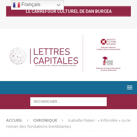
Français
LE CARREFOUR CULTUREL DE DAN BURCEA
ACCUEIL
CHRONIQUE
Isabelle Flaten : « Inféodée » ou le
roman des fondations tremblantes