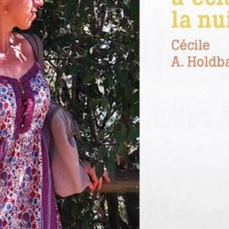
lisé par Leonard Popa
FEATURED
roman Le Saint n°6 de Tatiana Niculescu aux Éditions
cal Louvrier : Malraux est là où il faut être quand la liberté l’exige
D
w – Adélaïde de Clermont-Tonnerre, Prix Renaudot 2025 : Revisiter
 garder vivant
FEATURED
h Hatimi : Pour moi, le poète accepte de prêter sa voix aux
avent pas nommer
FEATURED