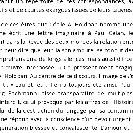
établir un répertoire de ces correspondances, 
ifs et de courtes exergues issues de leurs œuvres
e de ces êtres que Cécile A. Holdban nomme un
nne écrit une lettre imaginaire à Paul Celan, l
it dans la Revue des deux mondes la relation ent
, on peut dire que leur liaison amoureuse connut d
mpréhensions, de longs silences, mais aussi d’inc
ar œuvre interposée. » Ce pressentiment tragiq
 Holdban. Au centre de ce discours, l’image de
l
 : « Eau et feu : il en a toujours été ainsi, Paul,
rg Bachmann laisse transparaître de multiple
nterdit, celui provoqué par les affres de l’Histoi
elui de la destruction du langage par sa contamin
enne répond avec la conscience d’un devoir urgent 
génération blessée et convalescente. L’amour et l