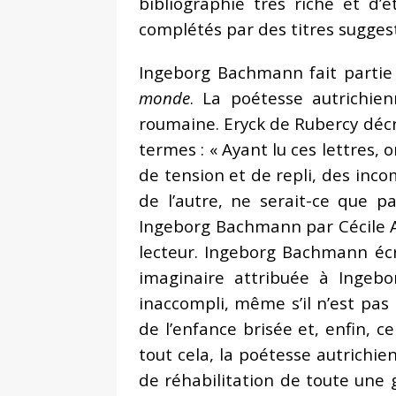
bibliographie très riche et d’
complétés par des titres suggest
Ingeborg Bachmann fait parti
monde
. La poétesse autrichie
roumaine. Eryck de Rubercy décr
termes : « Ayant lu ces lettres
de tension et de repli, des inco
de l’autre, ne serait-ce que p
Ingeborg Bachmann par Cécile A.
lecteur. Ingeborg Bachmann écrit
imaginaire attribuée à Ingebo
inaccompli, même s’il n’est pas i
de l’enfance brisée et, enfin, c
tout cela, la poétesse autrichi
de réhabilitation de toute une 