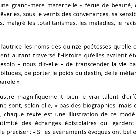
 une grand-mère maternelle « férue de beauté, d
êveries, sous le vernis des convenances, sa sensib
 malgré les totalitarismes, les maladies, le racis
à l’autrice les noms des quinze poétesses qu’ell
nt autant traversé l’Histoire qu’elles avaient été
soin – nous dit-elle – de transcender la vie pa
habitudes, de porter le poids du destin, de le mét
parole ».
illustre magnifiquement bien le vrai talent d’or
 ne sont, selon elle, « pas des biographies, mais
fet, chaque texte est une illustration de ce mod
’intimité des échanges épistolaires qui gard
le préciser : « Si les événements évoqués ont bel et