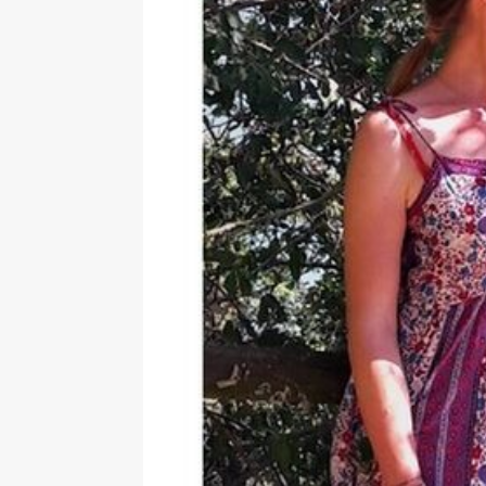
de la réalité » – entretien réa
[ 2 février 2026 ]
Lancement du 
L’Harmattan
ACTUALITÉ
[ 8 janvier 2026 ]
Interview. Pas
face aux dictatures
FEATURE
[ 10 novembre 2025 ]
Intervie
un classique, c’est en réalité le
[ 4 août 2026 ]
Interview. Sara
émotions que les autres ne s