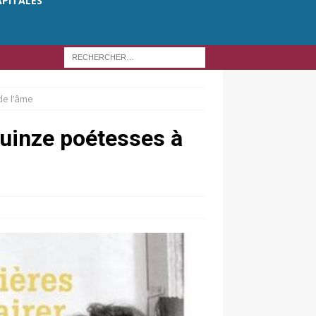
APITALES
de l’âme
 quinze poétesses à