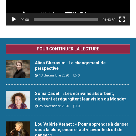
00:00
01:43:30
POUR CONTINUER LA LECTURE
Alina Gherasim : Le changement de
perspective
13 décembre 2020
0
Sonia Cadet : «Les écrivains absorbent,
digèrent et régurgitent leur vision du Monde»
25 novembre 2020
0
Lou Valérie Vernet : « Pour apprendre à danser
sous la pluie, encore faut-il avoir le droit de
danser »