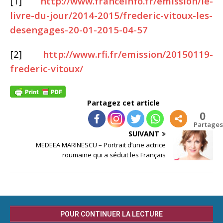
[1]
http://www.franceinfo.fr/emission/le-
livre-du-jour/2014-2015/frederic-vitoux-les-
desengages-20-01-2015-04-57
[2]
http://www.rfi.fr/emission/20150119-
frederic-vitoux/
Partagez cet article
0
Partages
SUIVANT
MEDEEA MARINESCU – Portrait d’une actrice
roumaine qui a séduit les Français
POUR CONTINUER LA LECTURE