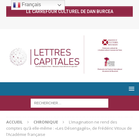
Français
LE CARREFOUR CULTUREL DE DAN BURCEA
ACCUEIL
CHRONIQUE
L’imagination ne rend des
comptes qu’à elle-même : «Les Désengagés», de Frédéric Vitoux de
l’Académie française