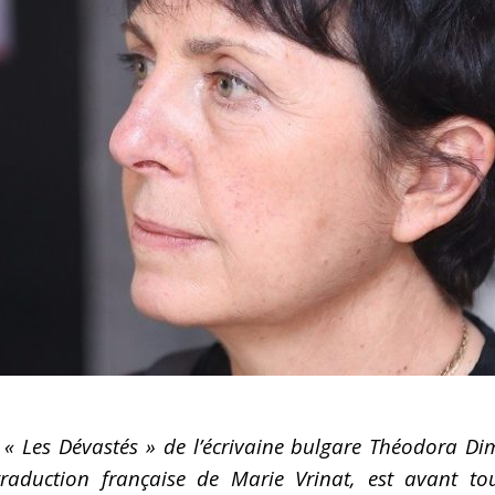
lisé par Leonard Popa
FEATURED
roman Le Saint n°6 de Tatiana Niculescu aux Éditions
cal Louvrier : Malraux est là où il faut être quand la liberté l’exige
D
w – Adélaïde de Clermont-Tonnerre, Prix Renaudot 2025 : Revisiter
 garder vivant
FEATURED
h Hatimi : Pour moi, le poète accepte de prêter sa voix aux
avent pas nommer
FEATURED
« Les Dévastés » de l’écrivaine bulgare Théodora Di
raduction française de Marie Vrinat, est avant to