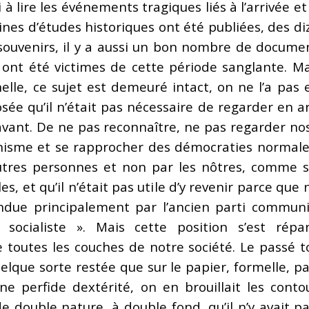
à lire les événements tragiques liés à l’arrivée et
ines d’études historiques ont été publiées, des di
 souvenirs, il y a aussi un bon nombre de docume
ont été victimes de cette période sanglante. Ma
lle, ce sujet est demeuré intact, on ne l’a pas e
sée qu’il n’était pas nécessaire de regarder en ar
’avant. De ne pas reconnaître, ne pas regarder n
isme et se rapprocher des démocraties normales
utres personnes et non par les nôtres, comme si
cles, et qu’il n’était pas utile d’y revenir parce que
fendue principalement par l’ancien parti commu
i socialiste ». Mais cette position s’est rép
toutes les couches de notre société. Le passé t
que sorte restée que sur le papier, formelle, part
une perfide dextérité, on en brouillait les conto
e double nature, à double fond, qu’il n’y avait pa