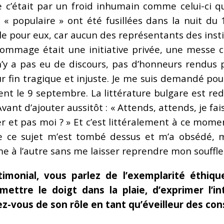
que c’était par un froid inhumain comme celui-ci
« populaire » ont été fusillées dans la nuit du 
 pour eux, car aucun des représentants des instit
hommage était une initiative privée, une messe
n’y a pas eu de discours, pas d’honneurs rendus pa
r fin tragique et injuste. Je me suis demandé pou
nt le 9 septembre. La littérature bulgare est red
vant d’ajouter aussitôt : « Attends, attends, je fai
et pas moi ? » Et c’est littéralement à ce moment-l
ce sujet m’est tombé dessus et m’a obsédé, m
me à l’autre sans me laisser reprendre mon souffle
imonial, vous parlez de l’exemplarité éthique
mettre le doigt dans la plaie, d’exprimer l’i
z-vous de son rôle en tant qu’éveilleur des con