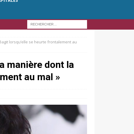
APITALES
éagit lorsqu’elle se heurte frontalement au
la manière dont la
ement au mal »