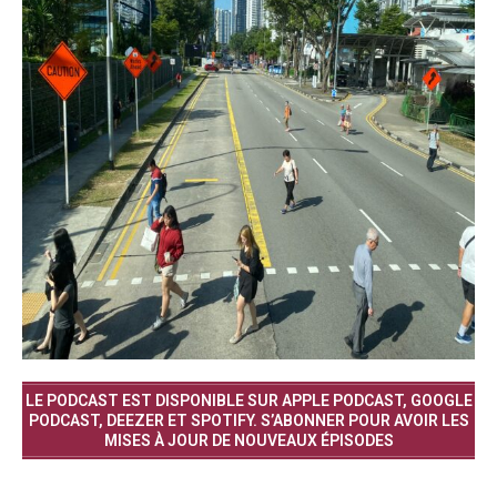
LE PODCAST EST DISPONIBLE SUR APPLE PODCAST, GOOGLE
PODCAST, DEEZER ET SPOTIFY. S’ABONNER POUR AVOIR LES
MISES À JOUR DE NOUVEAUX ÉPISODES