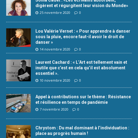
Sonia Cadet : «Les écrivains absorbent,
digèrent et régurgitent leur vision du Monde»
25 novembre 2020
0
Lou Valérie Vernet : « Pour apprendre à danser
sous la pluie, encore faut-il avoir le droit de
danser »
14 novembre 2020
0
Laurent Cachard : « L’Art est tellement vain et
inutile que c’est en cela qu’il est absolument
essentiel ».
10 novembre 2020
0
Appel à contributions sur le thème : Résistance
et résilience en temps de pandémie
7 novembre 2020
0
Chrystom : Du mal dominant à l’individuation :
place au progrès humain !