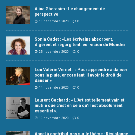
Alina Gherasim : Le changement de
perspective
13 décembre 2020
0
Sonia Cadet : «Les écrivains absorbent,
digèrent et régurgitent leur vision du Monde»
25 novembre 2020
0
Lou Valérie Vernet : « Pour apprendre à danser
sous la pluie, encore faut-il avoir le droit de
danser »
14 novembre 2020
0
Laurent Cachard : « L’Art est tellement vain et
inutile que c’est en cela qu’il est absolument
essentiel ».
10 novembre 2020
0
Appel à contributions sur le thème : Résistance