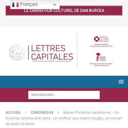
Français
LE CARREFOUR CULTUREL DE DAN BURCEA
ACCUEIL
CHRONIQUE
Marie-Christine Vandoorne – Un
fil tendu comme une lame : Le coiffeur aux mains rouges, un roman
de Kebir M Ammi