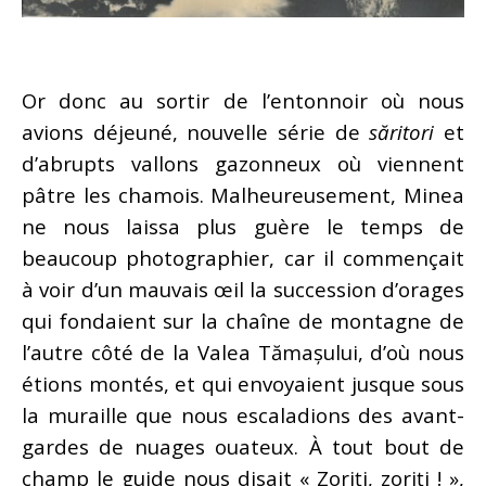
Or donc au sortir de l’entonnoir où nous
avions déjeuné, nouvelle série de
săritori
et
d’abrupts vallons gazonneux où viennent
pâtre les chamois. Malheureusement, Minea
ne nous laissa plus guère le temps de
beaucoup photographier, car il commençait
à voir d’un mauvais œil la succession d’orages
qui fondaient sur la chaîne de montagne de
l’autre côté de la Valea Tămașului, d’où nous
étions montés, et qui envoyaient jusque sous
la muraille que nous escaladions des avant-
gardes de nuages ouateux. À tout bout de
champ le guide nous disait « Zoriți, zoriți ! »,