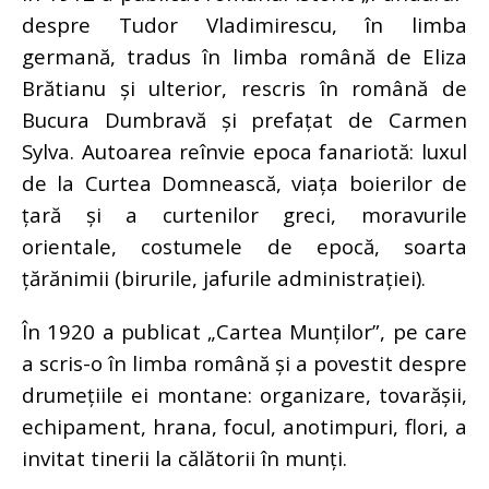
despre Tudor Vladimirescu, în limba
germană, tradus în limba română de Eliza
Brătianu și ulterior, rescris în română de
Bucura Dumbravă și prefațat de Carmen
Sylva. Autoarea reînvie epoca fanariotă: luxul
de la Curtea Domnească, viața boierilor de
țară și a curtenilor greci, moravurile
orientale, costumele de epocă, soarta
țărănimii (birurile, jafurile administrației).
În 1920 a publicat „Cartea Munților”, pe care
a scris-o în limba română și a povestit despre
drumețiile ei montane: organizare, tovarășii,
echipament, hrana, focul, anotimpuri, flori, a
invitat tinerii la călătorii în munți.