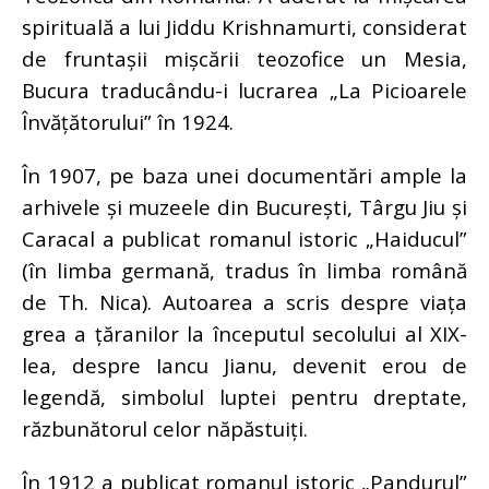
spirituală a lui Jiddu Krishnamurti, considerat
de fruntașii mișcării teozofice un Mesia,
Bucura traducându-i lucrarea „La Picioarele
Învățătorului” în 1924.
În 1907, pe baza unei documentări ample la
arhivele și muzeele din București, Târgu Jiu și
Caracal a publicat romanul istoric „Haiducul”
(în limba germană, tradus în limba română
de Th. Nica). Autoarea a scris despre viața
grea a țăranilor la începutul secolului al XIX-
lea, despre Iancu Jianu, devenit erou de
legendă, simbolul luptei pentru dreptate,
răzbunătorul celor năpăstuiți.
În 1912 a publicat romanul istoric „Pandurul”