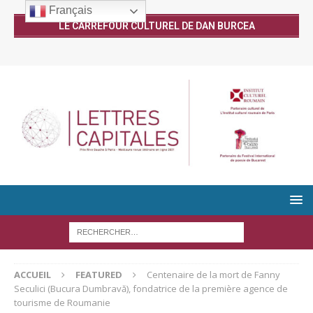
Français
LE CARREFOUR CULTUREL DE DAN BURCEA
ACCUEIL
FEATURED
Centenaire de la mort de Fanny
Seculici (Bucura Dumbravă), fondatrice de la première agence de
tourisme de Roumanie