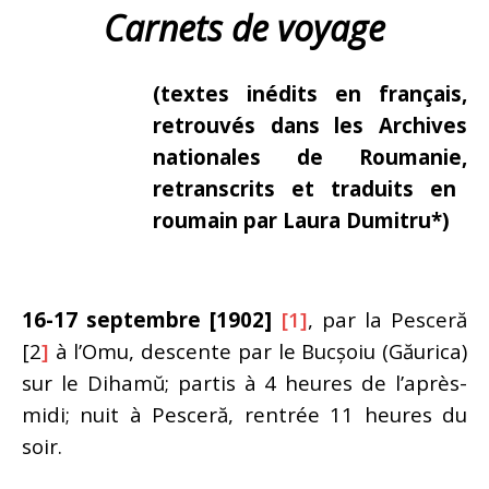
Carnets de voyage
(textes inédits en français,
retrouvés dans les Archives
nationales de Roumanie,
retranscrits et traduits en
roumain par
Laura Dumitru*)
16-17 septembre [1902]
[1]
, par la Pesceră
[2
]
à l’Omu, descente par le Bucșoiu (Găurica)
sur le Dihamŭ; partis à 4 heures de l’après-
midi; nuit à Pesceră, rentrée 11 heures du
soir.