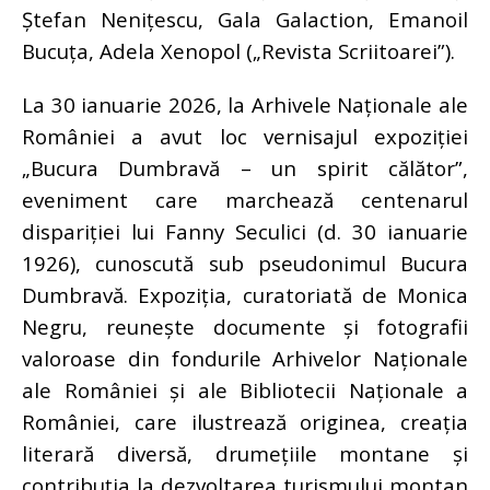
Ștefan Nenițescu, Gala Galaction, Emanoil
Bucuța, Adela Xenopol („Revista Scriitoarei”).
La 30 ianuarie 2026, la Arhivele Naționale ale
României a avut loc vernisajul expoziției
„Bucura Dumbravă – un spirit călător”,
eveniment care marchează centenarul
dispariției lui Fanny Seculici (d. 30 ianuarie
1926), cunoscută sub pseudonimul Bucura
Dumbravă. Expoziția, curatoriată de Monica
Negru, reunește documente și fotografii
valoroase din fondurile Arhivelor Naționale
ale României și ale Bibliotecii Naționale a
României, care ilustrează originea, creația
literară diversă, drumețiile montane și
contribuția la dezvoltarea turismului montan