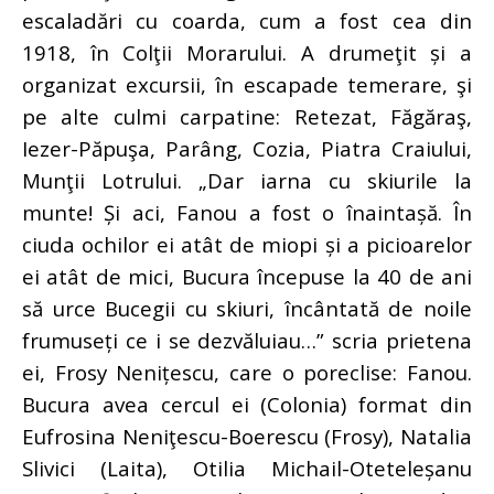
escaladări cu coarda, cum a fost cea din
1918, în Colţii Morarului. A drumeţit și a
organizat excursii, în escapade temerare, şi
pe alte culmi carpatine: Retezat, Făgăraş,
Iezer-Păpuşa, Parâng, Cozia, Piatra Craiului,
Munţii Lotrului. „Dar iarna cu skiurile la
munte! Și aci, Fanou a fost o înaintașă. În
ciuda ochilor ei atât de miopi și a picioarelor
ei atât de mici, Bucura începuse la 40 de ani
să urce Bucegii cu skiuri, încântată de noile
frumuseți ce i se dezvăluiau…” scria prietena
ei, Frosy Nenițescu, care o poreclise: Fanou.
Bucura avea cercul ei (Colonia) format din
Eufrosina Neniţescu-Boerescu (Frosy), Natalia
Slivici (Laita), Otilia Michail-Oteteleșanu