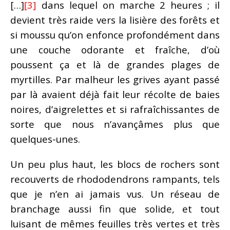
[…]
[3]
dans lequel on marche 2 heures ; il
devient très raide vers la lisière des forêts et
si moussu qu’on enfonce profondément dans
une couche odorante et fraîche, d’où
poussent ça et là de grandes plages de
myrtilles. Par malheur les grives ayant passé
par là avaient déjà fait leur récolte de baies
noires, d’aigrelettes et si rafraîchissantes de
sorte que nous n’avançâmes plus que
quelques-unes.
Un peu plus haut, les blocs de rochers sont
recouverts de rhododendrons rampants, tels
que je n’en ai jamais vus. Un réseau de
branchage aussi fin que solide, et tout
luisant de mêmes feuilles très vertes et très