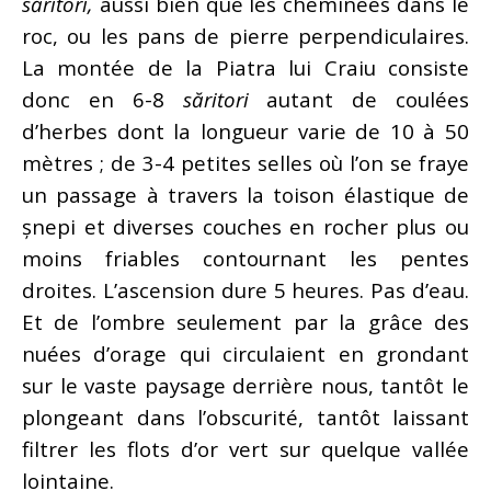
săritori,
aussi bien que les cheminées dans le
roc, ou les pans de pierre perpendiculaires.
La montée de la Piatra lui Craiu consiste
donc en 6-8
săritori
autant de coulées
d’herbes dont la longueur varie de 10 à 50
mètres ; de 3-4 petites selles où l’on se fraye
un passage à travers la toison élastique de
șnepi et diverses couches en rocher plus ou
moins friables contournant les pentes
droites. L’ascension dure 5 heures. Pas d’eau.
Et de l’ombre seulement par la grâce des
nuées d’orage qui circulaient en grondant
sur le vaste paysage derrière nous, tantôt le
plongeant dans l’obscurité, tantôt laissant
filtrer les flots d’or vert sur quelque vallée
lointaine.