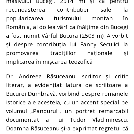
masivului Bucegi, 2514 m) și că pentru
recunoașterea contribuției sale la
popularizarea turismului montan în
România, al doilea vârf ca înălțime din Bucegi
a fost numit Vârful Bucura (2503 m). A vorbit
și despre contribuția lui Fanny Seculici la
promovarea tradițiilor naționale și
implicarea în mișcarea teozofică.
Dr. Andreea Răsuceanu, scriitor și critic
literar, a evidențiat latura de scriitoare a
Bucurei Dumbravă, vorbind despre romanele
istorice ale acesteia, cu un accent special pe
volumul „Pandurul”, un portret remarcabil
documentat al lui Tudor Vladimirescu.
Doamna Răsuceanu și-a exprimat regretul că