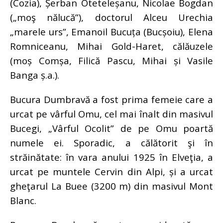
(Cozia), Șerban Oteteleșanu, Nicolae Bogdan
(„moş nălucă”), doctorul Alceu Urechia
„marele urs”, Emanoil Bucuța (Bucșoiu), Elena
Romniceanu, Mihai Gold-Haret, călăuzele
(moș Comșa, Filică Pascu, Mihai și Vasile
Banga ș.a.).
Bucura Dumbravă a fost prima femeie care a
urcat pe vârful Omu, cel mai înalt din masivul
Bucegi, „Vârful Ocolit” de pe Omu poartă
numele ei. Sporadic, a călătorit şi în
străinătate: în vara anului 1925 în Elveţia, a
urcat pe muntele Cervin din Alpi, și a urcat
gheţarul La Buee (3200 m) din masivul Mont
Blanc.