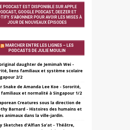
E PODCAST EST DISPONIBLE SUR APPLE
ODCAST, GOOGLE PODCAST, DEEZER ET
TIFY. S’ABONNER POUR AVOIR LES MISES À
JOUR DE NOUVEAUX ÉPISODES
MARCHER ENTRE LES LIGNES – LES
PODCASTS DE JULIE MOULIN
original daughter de Jemimah Wei -
rité, liens familiaux et système scolaire
ngapour 2/2
er Snake de Amanda Lee Koe - Sororité,
s familiaux et normalité à Singapour 1/2
aporean Creatures sous la direction de
thy Barnard - Histoires des humains et
es animaux dans la ville-jardin.
y Sketches d'Alfian Sa'at - Théâtre,