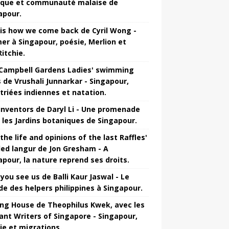
que et communauté malaise de
apour.
 is how we come back de Cyril Wong -
mer à Singapour, poésie, Merlion et
itchie.
Campbell Gardens Ladies' swimming
s de Vrushali Junnarkar - Singapour,
triées indiennes et natation.
inventors de Daryl Li - Une promenade
 les Jardins botaniques de Singapour.
the life and opinions of the last Raffles'
ed langur de Jon Gresham - A
apour, la nature reprend ses droits.
you see us de Balli Kaur Jaswal - Le
e des helpers philippines à Singapour.
ng House de Theophilus Kwek, avec les
ant Writers of Singapore - Singapour,
ie et migrations.