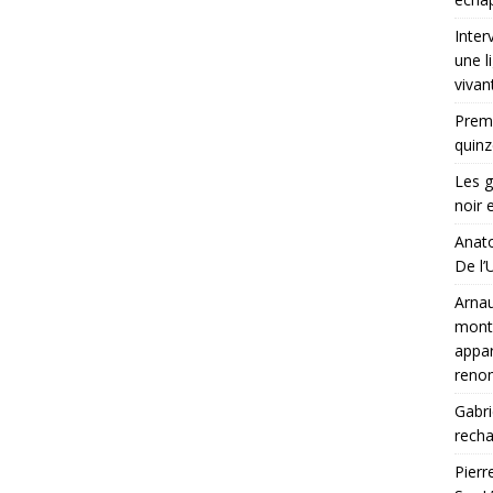
Inter
une l
vivan
Premi
quinz
Les g
noir 
Anato
De l’U
Arnau
montr
appar
ren
Gabri
rech
Pierr