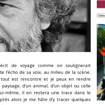
lisé par Leonard Popa
FEATURED
roman Le Saint n°6 de Tatiana Niculescu aux Éditions
cal Louvrier : Malraux est là où il faut être quand la liberté l’exige
D
w – Adélaïde de Clermont-Tonnerre, Prix Renaudot 2025 : Revisiter
 garder vivant
FEATURED
h Hatimi : Pour moi, le poète accepte de prêter sa voix aux
cit de voyage comme on soulignerait
avent pas nommer
FEATURED
 de l’écho de sa voix, au milieu de la scène,
 tout est rencontre et je peux en rendre
n paysage, d’un animal, d’un objet ou celle
ui-même, il en restera une trace dans le
mptés alors je me hâte d’y tracer quelques