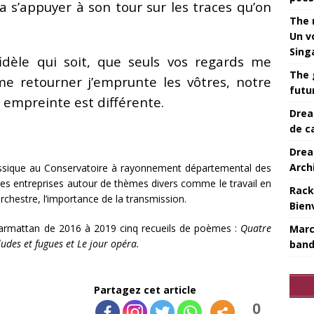
 s’appuyer à son tour sur les traces qu’on
The 
Un v
Sing
fidèle qui soit, que seuls vos regards me
The 
e retourner j’emprunte les vôtres, notre
futu
 empreinte est différente.
Drea
de c
Drea
Arch
assique au Conservatoire à rayonnement départemental des
des entreprises autour de thèmes divers comme le travail en
Rack
orchestre, l’importance de la transmission.
Bien
L’Harmattan de 2016 à 2019 cinq recueils de poèmes :
Quatre
Marc
ludes et fugues et Le jour opéra.
band
Partagez cet article
0