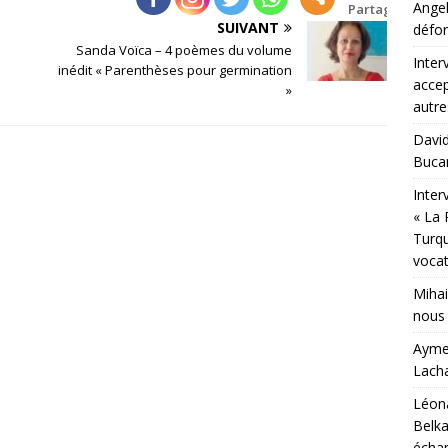
Angel
Partages
SUIVANT
défor
Sanda Voïca – 4 poèmes du volume
Inter
inédit « Parenthèses pour germination
accep
»
autr
David
Bucar
Inter
« La 
Turqu
vocat
Mihai
nous 
Aymer
Lacha
Léona
Belka
échap