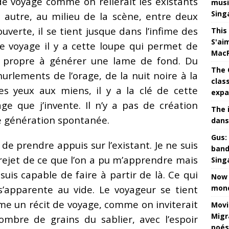
e voyage comme on relierait les existants
musi
Sing
t autre, au milieu de la scène, entre deux
uverte, il se tient jusque dans l’infime des
This
S'ai
e voyage il y a cette loupe qui permet de
MacR
 propre à générer une lame de fond. Du
The 
urlements de l’orage, de la nuit noire à la
clas
tes yeux aux miens, il y a la clé de cette
expa
age que j’invente. Il n’y a pas de création
The 
e génération spontanée.
dans
Gus: 
de prendre appuis sur l’existant. Je ne suis
band
 rejet de ce que l’on a pu m’apprendre mais
Sing
suis capable de faire à partir de là. Ce qui
Now 
mond
s’apparente au vide. Le voyageur se tient
mme un récit de voyage, comme on inviterait
Movi
Migr
ombre de grains du sablier, avec l’espoir
poés