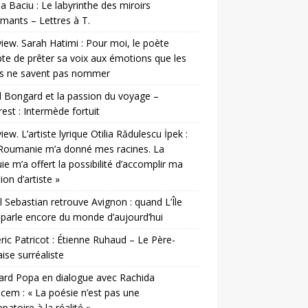
a Baciu : Le labyrinthe des miroirs
mants – Lettres à T.
view. Sarah Hatimi : Pour moi, le poète
te de prêter sa voix aux émotions que les
es ne savent pas nommer
 Bongard et la passion du voyage –
est : Intermède fortuit
view. L’artiste lyrique Otilia Rădulescu İpek :
Roumanie m’a donné mes racines. La
ie m’a offert la possibilité d’accomplir ma
ion d’artiste »
l Sebastian retrouve Avignon : quand L’Île
parle encore du monde d’aujourd’hui
ic Patricot : Étienne Ruhaud – Le Père-
ise surréaliste
rd Popa en dialogue avec Rachida
cem : « La poésie n’est pas une
patoire à la réalité »