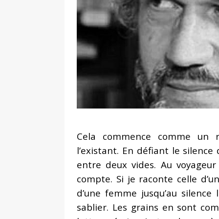
de la réalité » – entretien réa
[ 2 février 2026 ]
Lancement du 
L’Harmattan
ACTUALITÉ
[ 8 janvier 2026 ]
Interview. Pas
face aux dictatures
FEATURE
[ 10 novembre 2025 ]
Intervie
un classique, c’est en réalité le
[ 4 août 2026 ]
Interview. Sara
Cela commence comme un ré
émotions que les autres ne s
l’existant. En défiant le silence
entre deux vides. Au voyageur
compte. Si je raconte celle d’u
d’une femme jusqu’au silence l
sablier. Les grains en sont co