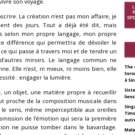
 vivre son voyage.
L
P
anscrire. La création n’est pas mon affaire, je
SPO
ent des jours. Tout a déjà été dit, mais
ais selon mon propre langage, mon propre
tte différence qui permettra de dévoiler le
 ce qui passe à travers moi et de tendre un
 d’autres miroirs. Le langage commun ne
The 
ne. Elle n’est, ni mieux, ni moins bien, elle
Soro
essité : engager la lumière.
à Si
Sist
, un objet, une matière propre à recueillir
lien
tout proche de la composition musicale dans
Sing
e le sens, même imperceptible aux oreilles
Timo
nsmission de l’émotion qui sera la première
autr
tion ne puisse tomber dans le bavardage.
Mala