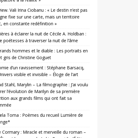
view. Vali Irina Ciobanu : « Le destin n’est pas
igne fixe sur une carte, mais un territoire
t, en constante redéfinition »
ères à éclairer la nuit de Cécile A. Holdban :
e poétesses à traverser la nuit de l’âme
rands hommes et le diable : Les portraits en
et gris de Christine Goguet
mie d’un ravissement : Stéphane Barsacq,
nivers visible et invisible – Éloge de l’art
d Stahl, Marylin – La filmographie : J’ai voulu
er l’évolution de Marilyn de sa première
ition aux grands films qui ont fait sa
ommée
ela Toma : Poèmes du recueil Lumière de
ange*
e Cormary : Miracle et merveille du roman –