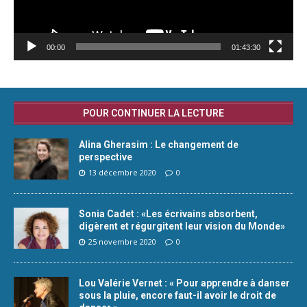
00:00
01:43:30
POUR CONTINUER LA LECTURE
Alina Gherasim : Le changement de
perspective
13 décembre 2020
0
Sonia Cadet : «Les écrivains absorbent,
digèrent et régurgitent leur vision du Monde»
25 novembre 2020
0
Lou Valérie Vernet : « Pour apprendre à danser
sous la pluie, encore faut-il avoir le droit de