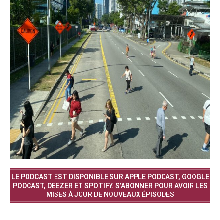
LE PODCAST EST DISPONIBLE SUR APPLE PODCAST, GOOGLE
PODCAST, DEEZER ET SPOTIFY. S’ABONNER POUR AVOIR LES
MISES À JOUR DE NOUVEAUX ÉPISODES