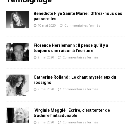
Bénédicte Flye Sainte Marie : Offrez-nous des
passerelles
10 mai 2020
Commentaires fermés
Florence Herrlemann : Il pense qu’il y a
toujours une raison à l’écriture
9 mai 2020
Commentaires fermés
Catherine Rolland : Le chant mystérieux du
rossignol
9 mai 2020
Commentaires fermés
Virginie Megglé : Écrire, c’est tenter de
traduire l’intraduisible
8 mai 2020
Commentaires fermés