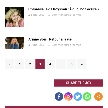
Emmanuelle de Boysson : À quoi bon écrire ?
8 mai 2020
Commentaires fermés
Ariane Bois : Retour à la vie
7 mai 2020
Commentaires fermés
«
1
2
3
4
…
6
»
SHARE THE JOY