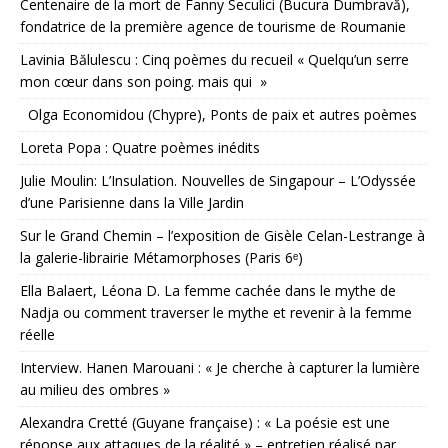
Centenaire de la mort de Fanny Seculici (Bucura Dumbravă),
fondatrice de la première agence de tourisme de Roumanie
Lavinia Bălulescu : Cinq poèmes du recueil « Quelqu’un serre
mon cœur dans son poing. mais qui »
Olga Economidou (Chypre), Ponts de paix et autres poèmes
Loreta Popa : Quatre poèmes inédits
Julie Moulin: L’Insulation. Nouvelles de Singapour – L’Odyssée
d’une Parisienne dans la Ville Jardin
Sur le Grand Chemin – l’exposition de Gisèle Celan-Lestrange à
la galerie-librairie Métamorphoses (Paris 6ᵉ)
Ella Balaert, Léona D. La femme cachée dans le mythe de
Nadja ou comment traverser le mythe et revenir à la femme
réelle
Interview. Hanen Marouani : « Je cherche à capturer la lumière
au milieu des ombres »
Alexandra Cretté (Guyane française) : « La poésie est une
réponse aux attaques de la réalité » – entretien réalisé par