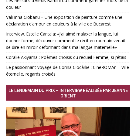
Les Ressacs d’Alexis Bardini ou comment garer les mots de la
douleur
Vali Irina Ciobanu – Une exposition de peinture comme une
déclaration d’amour en couleurs à la ville de Bucarest
Interview. Estelle Cantala: «J’ai aimé malaxer la langue, lui
donner forme, découvrir comment le récit en roumain venait
se dire en miroir déformant dans ma langue maternelle»
Coralie Akiyama : Poèmes choisis du recueil Femme, si j’étais
Le passionnant voyage de Corina Ciocârlie : CineROMAn – Ville
éternelle, regards croisés
LE LENDEMAIN DU PRIX – INTERVIEW RÉALISÉE PAR JEANNE
ORIENT
Lecteur
vidéo