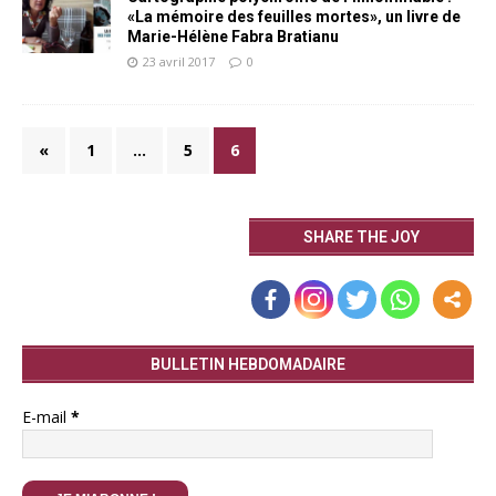
«La mémoire des feuilles mortes», un livre de
Marie-Hélène Fabra Bratianu
23 avril 2017
0
«
1
…
5
6
SHARE THE JOY
BULLETIN HEBDOMADAIRE
E-mail
*