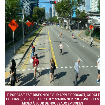
LE PODCAST EST DISPONIBLE SUR APPLE PODCAST, GOOGLE
PODCAST, DEEZER ET SPOTIFY. S’ABONNER POUR AVOIR LES
MISES À JOUR DE NOUVEAUX ÉPISODES