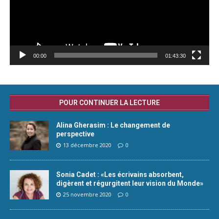
00:00
01:43:30
POUR CONTINUER LA LECTURE
Alina Gherasim : Le changement de
perspective
13 décembre 2020
0
Sonia Cadet : «Les écrivains absorbent,
digèrent et régurgitent leur vision du Monde»
25 novembre 2020
0