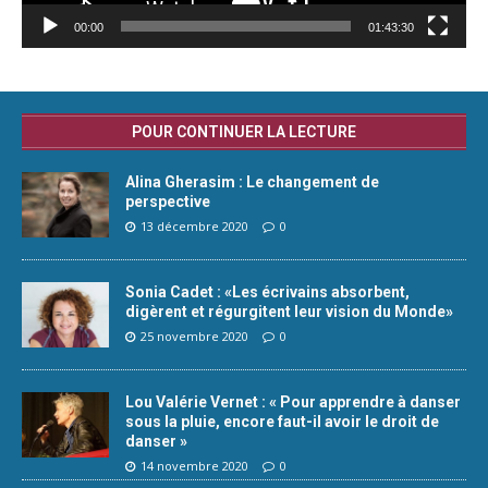
00:00
01:43:30
POUR CONTINUER LA LECTURE
Alina Gherasim : Le changement de
perspective
13 décembre 2020
0
Sonia Cadet : «Les écrivains absorbent,
digèrent et régurgitent leur vision du Monde»
25 novembre 2020
0
Lou Valérie Vernet : « Pour apprendre à danser
sous la pluie, encore faut-il avoir le droit de
danser »
14 novembre 2020
0