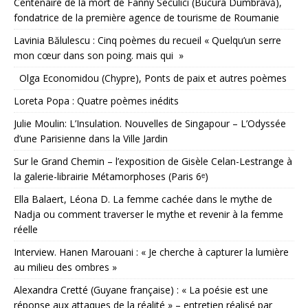
Centenaire de la mort de Fanny Seculici (Bucura Dumbravă),
fondatrice de la première agence de tourisme de Roumanie
Lavinia Bălulescu : Cinq poèmes du recueil « Quelqu’un serre
mon cœur dans son poing. mais qui »
Olga Economidou (Chypre), Ponts de paix et autres poèmes
Loreta Popa : Quatre poèmes inédits
Julie Moulin: L’Insulation. Nouvelles de Singapour – L’Odyssée
d’une Parisienne dans la Ville Jardin
Sur le Grand Chemin – l’exposition de Gisèle Celan-Lestrange à
la galerie-librairie Métamorphoses (Paris 6ᵉ)
Ella Balaert, Léona D. La femme cachée dans le mythe de
Nadja ou comment traverser le mythe et revenir à la femme
réelle
Interview. Hanen Marouani : « Je cherche à capturer la lumière
au milieu des ombres »
Alexandra Cretté (Guyane française) : « La poésie est une
réponse aux attaques de la réalité » – entretien réalisé par