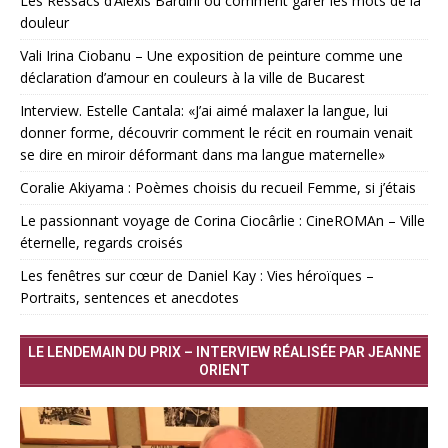
Les Ressacs d’Alexis Bardini ou comment garer les mots de la
douleur
Vali Irina Ciobanu – Une exposition de peinture comme une
déclaration d’amour en couleurs à la ville de Bucarest
Interview. Estelle Cantala: «J’ai aimé malaxer la langue, lui
donner forme, découvrir comment le récit en roumain venait
se dire en miroir déformant dans ma langue maternelle»
Coralie Akiyama : Poèmes choisis du recueil Femme, si j’étais
Le passionnant voyage de Corina Ciocârlie : CineROMAn – Ville
éternelle, regards croisés
Les fenêtres sur cœur de Daniel Kay : Vies héroïques –
Portraits, sentences et anecdotes
LE LENDEMAIN DU PRIX – INTERVIEW RÉALISÉE PAR JEANNE
ORIENT
Lecteur
vidéo