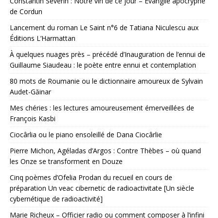
Constantin Severin : Notre vin de ce jour – Évangile apocryphe
de Cordun
Lancement du roman Le Saint n°6 de Tatiana Niculescu aux
Éditions L’Harmattan
À quelques nuages près – précédé d’Inauguration de l’ennui de
Guillaume Siaudeau : le poète entre ennui et contemplation
80 mots de Roumanie ou le dictionnaire amoureux de Sylvain
Audet-Găinar
Mes chéries : les lectures amoureusement émerveillées de
François Kasbi
Ciocârlia ou le piano ensoleillé de Dana Ciocârlie
Pierre Michon, Agéladas d’Argos : Contre Thèbes – où quand
les Onze se transforment en Douze
Cinq poèmes d’Ofelia Prodan du recueil en cours de
préparation Un veac cibernetic de radioactivitate [Un siècle
cybernétique de radioactivité]
Marie Richeux – Officier radio ou comment composer à l’infini