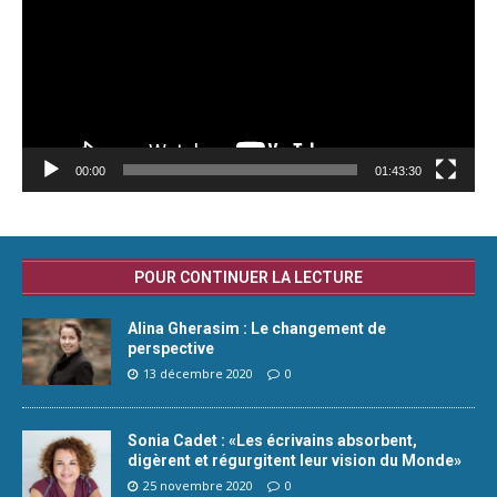
00:00
01:43:30
POUR CONTINUER LA LECTURE
Alina Gherasim : Le changement de
perspective
13 décembre 2020
0
Sonia Cadet : «Les écrivains absorbent,
digèrent et régurgitent leur vision du Monde»
25 novembre 2020
0