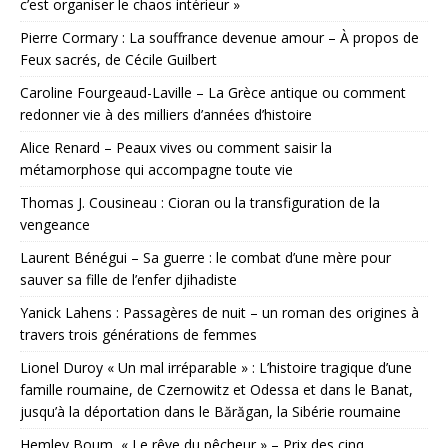
c’est organiser le chaos intérieur »
Pierre Cormary : La souffrance devenue amour – À propos de
Feux sacrés, de Cécile Guilbert
Caroline Fourgeaud-Laville – La Grèce antique ou comment
redonner vie à des milliers d’années d’histoire
Alice Renard – Peaux vives ou comment saisir la
métamorphose qui accompagne toute vie
Thomas J. Cousineau : Cioran ou la transfiguration de la
vengeance
Laurent Bénégui – Sa guerre : le combat d’une mère pour
sauver sa fille de l’enfer djihadiste
Yanick Lahens : Passagères de nuit – un roman des origines à
travers trois générations de femmes
Lionel Duroy « Un mal irréparable » : L’histoire tragique d’une
famille roumaine, de Czernowitz et Odessa et dans le Banat,
jusqu’à la déportation dans le Bărăgan, la Sibérie roumaine
Hemley Boum, « Le rêve du pêcheur » – Prix des cinq