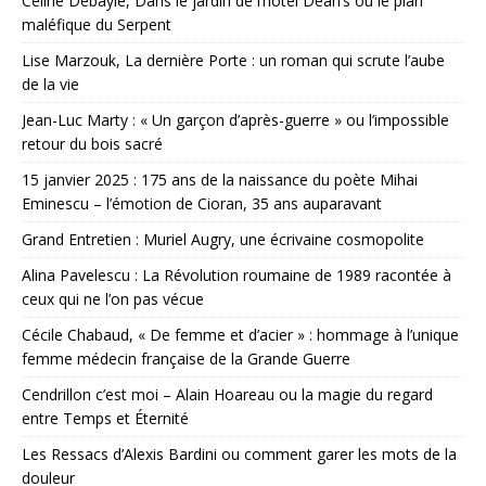
Céline Debayle, Dans le jardin de l’hôtel Dean’s ou le plan
maléfique du Serpent
Lise Marzouk, La dernière Porte : un roman qui scrute l’aube
de la vie
Jean-Luc Marty : « Un garçon d’après-guerre » ou l’impossible
retour du bois sacré
15 janvier 2025 : 175 ans de la naissance du poète Mihai
Eminescu – l’émotion de Cioran, 35 ans auparavant
Grand Entretien : Muriel Augry, une écrivaine cosmopolite
Alina Pavelescu : La Révolution roumaine de 1989 racontée à
ceux qui ne l’on pas vécue
Cécile Chabaud, « De femme et d’acier » : hommage à l’unique
femme médecin française de la Grande Guerre
Cendrillon c’est moi – Alain Hoareau ou la magie du regard
entre Temps et Éternité
Les Ressacs d’Alexis Bardini ou comment garer les mots de la
douleur