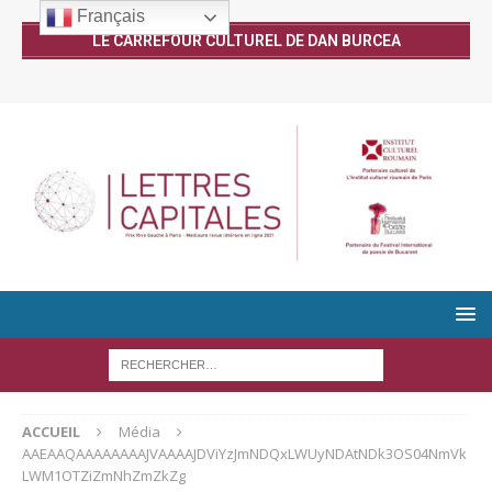
Français
LE CARREFOUR CULTUREL DE DAN BURCEA
ACCUEIL
Média
AAEAAQAAAAAAAAJVAAAAJDViYzJmNDQxLWUyNDAtNDk3OS04NmVk
LWM1OTZiZmNhZmZkZg