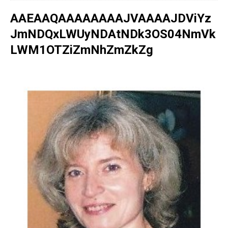
AAEAAQAAAAAAAAJVAAAAJDViYz
JmNDQxLWUyNDAtNDk3OS04NmVk
LWM1OTZiZmNhZmZkZg