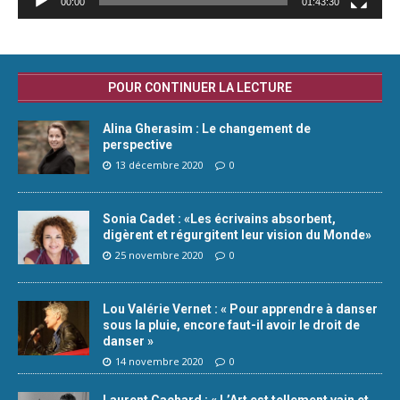
00:00
01:43:30
POUR CONTINUER LA LECTURE
Alina Gherasim : Le changement de
perspective
13 décembre 2020
0
Sonia Cadet : «Les écrivains absorbent,
digèrent et régurgitent leur vision du Monde»
25 novembre 2020
0
Lou Valérie Vernet : « Pour apprendre à danser
sous la pluie, encore faut-il avoir le droit de
danser »
14 novembre 2020
0
Laurent Cachard : « L’Art est tellement vain et