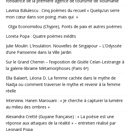
fondatrice de la première agence de tourisme de Roumanie
Lavinia Bălulescu : Cinq poèmes du recueil « Quelqu’un serre
mon cœur dans son poing. mais qui »
Olga Economidou (Chypre), Ponts de paix et autres poèmes
Loreta Popa : Quatre poèmes inédits
Julie Moulin: L’Insulation. Nouvelles de Singapour – L’Odyssée
d’une Parisienne dans la Ville Jardin
Sur le Grand Chemin – l’exposition de Gisèle Celan-Lestrange à
la galerie-librairie Métamorphoses (Paris 6ᵉ)
Ella Balaert, Léona D. La femme cachée dans le mythe de
Nadja ou comment traverser le mythe et revenir à la femme
réelle
Interview. Hanen Marouani : « Je cherche à capturer la lumière
au milieu des ombres »
Alexandra Cretté (Guyane française) : « La poésie est une
réponse aux attaques de la réalité » – entretien réalisé par
Leonard Popa