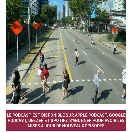
LE PODCAST EST DISPONIBLE SUR APPLE PODCAST, GOOGLE
PODCAST, DEEZER ET SPOTIFY. S’ABONNER POUR AVOIR LES
MISES À JOUR DE NOUVEAUX ÉPISODES