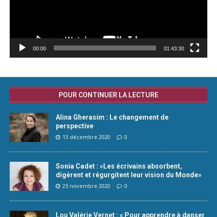
00:00
01:43:30
POUR CONTINUER LA LECTURE
Alina Gherasim : Le changement de
perspective
13 décembre 2020
0
Sonia Cadet : «Les écrivains absorbent,
digèrent et régurgitent leur vision du Monde»
25 novembre 2020
0
Lou Valérie Vernet : « Pour apprendre à danser