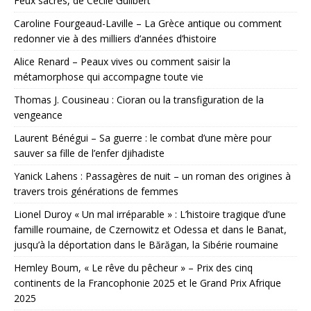
Feux sacrés, de Cécile Guilbert
Caroline Fourgeaud-Laville – La Grèce antique ou comment
redonner vie à des milliers d’années d’histoire
Alice Renard – Peaux vives ou comment saisir la
métamorphose qui accompagne toute vie
Thomas J. Cousineau : Cioran ou la transfiguration de la
vengeance
Laurent Bénégui – Sa guerre : le combat d’une mère pour
sauver sa fille de l’enfer djihadiste
Yanick Lahens : Passagères de nuit – un roman des origines à
travers trois générations de femmes
Lionel Duroy « Un mal irréparable » : L’histoire tragique d’une
famille roumaine, de Czernowitz et Odessa et dans le Banat,
jusqu’à la déportation dans le Bărăgan, la Sibérie roumaine
Hemley Boum, « Le rêve du pêcheur » – Prix des cinq
continents de la Francophonie 2025 et le Grand Prix Afrique
2025