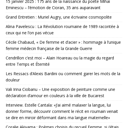
15 janvier 2025 : 175 ans de la naissance du poète Mihai
Eminescu – l’émotion de Cioran, 35 ans auparavant
Grand Entretien : Muriel Augry, une écrivaine cosmopolite
Alina Pavelescu : La Révolution roumaine de 1989 racontée à
ceux qui ne l’on pas vécue
Cécile Chabaud, « De femme et d’acier » : hommage à l’unique
femme médecin française de la Grande Guerre
Cendrillon c’est moi – Alain Hoareau ou la magie du regard
entre Temps et Éternité
Les Ressacs d’Alexis Bardini ou comment garer les mots de la
douleur
Vali Irina Ciobanu – Une exposition de peinture comme une
déclaration d’amour en couleurs à la ville de Bucarest
Interview. Estelle Cantala: «J’ai aimé malaxer la langue, lui
donner forme, découvrir comment le récit en roumain venait
se dire en miroir déformant dans ma langue maternelle»
Coralie Akiyama : Poèmes choisis du recueil Femme, si j’étais