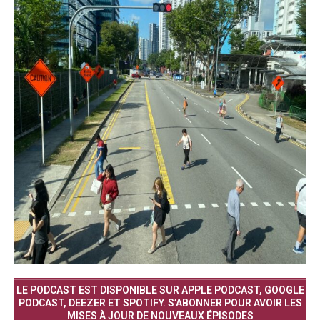
LE PODCAST EST DISPONIBLE SUR APPLE PODCAST, GOOGLE
PODCAST, DEEZER ET SPOTIFY. S’ABONNER POUR AVOIR LES
MISES À JOUR DE NOUVEAUX ÉPISODES