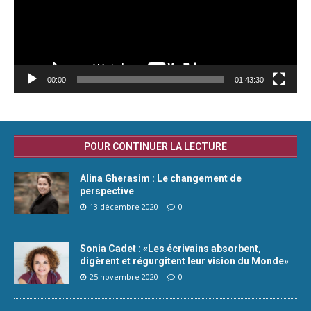
00:00
01:43:30
POUR CONTINUER LA LECTURE
Alina Gherasim : Le changement de
perspective
13 décembre 2020
0
Sonia Cadet : «Les écrivains absorbent,
digèrent et régurgitent leur vision du Monde»
25 novembre 2020
0