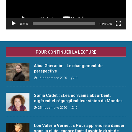
00:00
01:43:30
POUR CONTINUER LA LECTURE
Alina Gherasim : Le changement de
perspective
13 décembre 2020
0
Sonia Cadet : «Les écrivains absorbent,
digèrent et régurgitent leur vision du Monde»
25 novembre 2020
0
Lou Valérie Vernet : « Pour apprendre à danser
sous la pluie, encore faut-il avoir le droit de