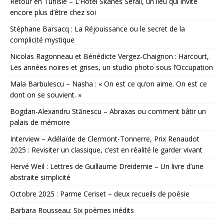
Retour en Tunisie – L’Hôtel Skanes Sérail, un lieu qui invite
encore plus d’être chez soi
Stéphane Barsacq : La Réjouissance ou le secret de la
complicité mystique
Nicolas Ragonneau et Bénédicte Vergez-Chaignon : Harcourt,
Les années noires et grises, un studio photo sous l’Occupation
Mala Barbulescu – Nasha : « On est ce qu’on aime. On est ce
dont on se souvient. »
Bogdan-Alexandru Stănescu – Abraxas ou comment bâtir un
palais de mémoire
Interview – Adélaïde de Clermont-Tonnerre, Prix Renaudot
2025 : Revisiter un classique, c’est en réalité le garder vivant
Hervé Weil : Lettres de Guillaume Dreidemie – Un livre d’une
abstraite simplicité
Octobre 2025 : Parme Ceriset – deux recueils de poésie
Barbara Rousseau: Six poèmes inédits