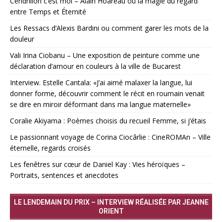
Cendrillon c’est moi – Alain Hoareau ou la magie du regard
entre Temps et Éternité
Les Ressacs d’Alexis Bardini ou comment garer les mots de la
douleur
Vali Irina Ciobanu – Une exposition de peinture comme une
déclaration d’amour en couleurs à la ville de Bucarest
Interview. Estelle Cantala: «J’ai aimé malaxer la langue, lui
donner forme, découvrir comment le récit en roumain venait
se dire en miroir déformant dans ma langue maternelle»
Coralie Akiyama : Poèmes choisis du recueil Femme, si j’étais
Le passionnant voyage de Corina Ciocârlie : CineROMAn – Ville
éternelle, regards croisés
Les fenêtres sur cœur de Daniel Kay : Vies héroïques –
Portraits, sentences et anecdotes
LE LENDEMAIN DU PRIX – INTERVIEW RÉALISÉE PAR JEANNE
ORIENT