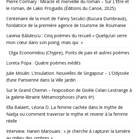
Pierre Cormary : Miracle et merveille du roman – Sur L’Être et
le roman, de Lakis Proguidis (Éditions du Canoë, 2025)
Centenaire de la mort de Fanny Seculici (Bucura Dumbravă),
fondatrice de la première agence de tourisme de Roumanie
Lavinia Bălulescu : Cinq poèmes du recueil « Quelqu’un serre
mon cœur dans son poing. mais qui »
Olga Economidou (Chypre), Ponts de paix et autres poèmes
Loreta Popa : Quatre poèmes inédits
Julie Moulin: L’Insulation. Nouvelles de Singapour – L’Odyssée
d’une Parisienne dans la Ville Jardin
Sur le Grand Chemin – l’exposition de Gisèle Celan-Lestrange à
la galerie-librairie Métamorphoses (Paris 6ᵉ)
Ella Balaert, Léona D. La femme cachée dans le mythe de
Nadja ou comment traverser le mythe et revenir à la femme
réelle
Interview. Hanen Marouani : « Je cherche à capturer la lumière
au milieu des ombres »