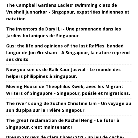
The Campbell Gardens Ladies' swimming class de
Vrushali Junnarkar - Singapour, expatriées indiennes et
natation.
The inventors de Daryl Li - Une promenade dans les
Jardins botaniques de Singapour.
Gus: the life and opinions of the last Raffles' banded
langur de Jon Gresham - A Singapour, la nature reprend
ses droits.
Now you see us de Balli Kaur Jaswal - Le monde des
helpers philippines à Singapour.
Moving House de Theophilus Kwek, avec les Migrant
Writers of Singapore - Singapour, poésie et migrations.
The river's song de Suchen Christine Lim - Un voyage au
son du pipa sur la rivière Singapour.
The great reclamation de Rachel Heng - Le futur à
Singapour, c'est maintenant !
Dream Storeys de Clara Chow (2/2) - un jeu de cache-