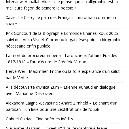
Interview. Adballah Akar : « Je pense que la calligraphie est la
meilleure façon de peindre la poésie »
Xavier Le Clerc, Le pain des Français : un roman comme un
suaire
Prix Goncourt de la Biographie Edmonde Charles-Roux 2025
suivi de : Anca Visdei, Cioran ou le gai désespoir : la biographie
nécessaire enfin publiée
La mort du procureur impérial : Latouche et l’affaire Fualdès –
1817-1818 – l’art d’écrire de Frédéric Vitoux
Hervé Weil : Maximilien Friche ou la folle espérance d’un salut
par le Verbe
À la découverte d’Unica Zürn – Etienne Ruhaud en dialogue
avec Marianne Desroziers
Alexandra Laignel-Lavastine : André Zirnheld – Le chant d’un
partisan – un livre pour une «exfiltration» de l’oubli
Gabriel Chiriac : Cinq poèmes inédits
Guillaume Basquin – Tweet n° 1 ou l’excentrique féérie