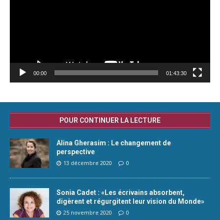
00:00
01:43:30
POUR CONTINUER LA LECTURE
Alina Gherasim : Le changement de
perspective
13 décembre 2020
0
Sonia Cadet : «Les écrivains absorbent,
digèrent et régurgitent leur vision du Monde»
25 novembre 2020
0