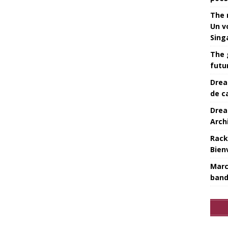
The 
Un v
Sing
The 
futu
Drea
de c
Drea
Arch
Rack
Bien
Marc
band