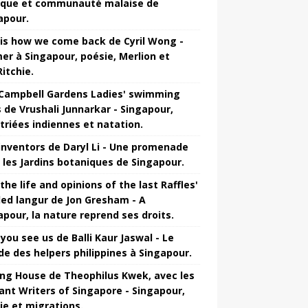
que et communauté malaise de
apour.
 is how we come back de Cyril Wong -
mer à Singapour, poésie, Merlion et
itchie.
Campbell Gardens Ladies' swimming
s de Vrushali Junnarkar - Singapour,
triées indiennes et natation.
inventors de Daryl Li - Une promenade
 les Jardins botaniques de Singapour.
the life and opinions of the last Raffles'
ed langur de Jon Gresham - A
apour, la nature reprend ses droits.
you see us de Balli Kaur Jaswal - Le
e des helpers philippines à Singapour.
ng House de Theophilus Kwek, avec les
ant Writers of Singapore - Singapour,
ie et migrations.