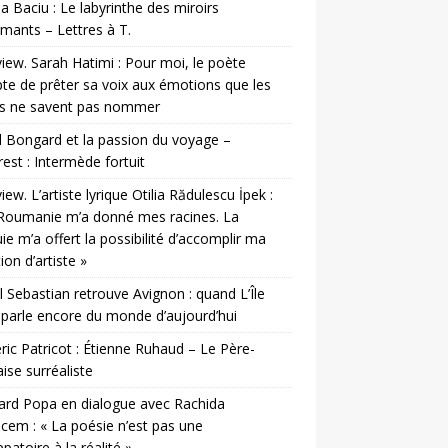
a Baciu : Le labyrinthe des miroirs
mants – Lettres à T.
view. Sarah Hatimi : Pour moi, le poète
te de prêter sa voix aux émotions que les
es ne savent pas nommer
 Bongard et la passion du voyage –
est : Intermède fortuit
view. L’artiste lyrique Otilia Rădulescu İpek :
Roumanie m’a donné mes racines. La
ie m’a offert la possibilité d’accomplir ma
ion d’artiste »
l Sebastian retrouve Avignon : quand L’Île
parle encore du monde d’aujourd’hui
ic Patricot : Étienne Ruhaud – Le Père-
ise surréaliste
rd Popa en dialogue avec Rachida
cem : « La poésie n’est pas une
patoire à la réalité »