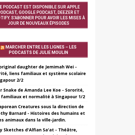
E PODCAST EST DISPONIBLE SUR APPLE
ODCAST, GOOGLE PODCAST, DEEZER ET
TIFY. S’ABONNER POUR AVOIR LES MISES À
JOUR DE NOUVEAUX ÉPISODES
MARCHER ENTRE LES LIGNES – LES
PODCASTS DE JULIE MOULIN
original daughter de Jemimah Wei -
rité, liens familiaux et système scolaire
ngapour 2/2
er Snake de Amanda Lee Koe - Sororité,
s familiaux et normalité à Singapour 1/2
aporean Creatures sous la direction de
thy Barnard - Histoires des humains et
es animaux dans la ville-jardin.
y Sketches d'Alfian Sa'at - Théâtre,