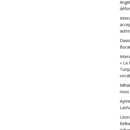
Angel
défor
Inter
accep
autr
David
Bucar
Inter
« La 
Turqu
vocat
Mihai
nous 
Aymer
Lacha
Léona
Belka
échap