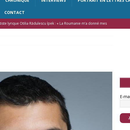
CHRONIQUE
INTERVIEWS
PORTRAIT EN LETTRES C
CONTACT
artiste lyrique Otilia Rădulescu İpek : « La Roumanie m’a donné mes
a possibilité d’accomplir ma vocation d’artiste »
FEATURED
n dialogue avec Rachida Belkacem : « La poésie n’est pas une
EATURED
Irina Ciobanu : « Le destin n’est pas une ligne fixe sur une carte,
nstante redéfinition »
ARTS
rylin – La filmographie : J’ai voulu montrer l’évolution de Marilyn
grands films qui ont fait sa renommée
ACTUALITÉ
E-ma
anen Marouani : « Je cherche à capturer la lumière au milieu des
tté (Guyane française) : « La poésie est une réponse aux attaques