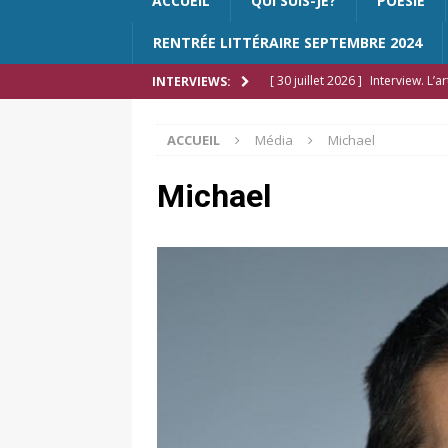
ACCUEIL
QUI SUIS-JE?
POÉSIE
RENTRÉE LITTÉRAIRE SEPTEMBRE 2024
[ 30 juillet 2026 ]
Interview. L’
INTERVIEWS:
racines. La Turquie m’a offert l
ACCUEIL
Média
Michael
[ 2 juillet 2026 ]
Léonard Popa e
échappatoire à la réalité »
F
Michael
[ 29 juin 2026 ]
Interview. Vali 
mais un territoire vivant, en co
[ 24 mai 2026 ]
Arnaud Stahl, Ma
de sa première apparition aux 
[ 10 février 2026 ]
Interview. H
ombres »
FEATURED
[ 4 février 2026 ]
Alexandra Cre