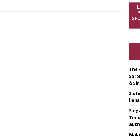
L
P
SPO
The 
Soro
à Si
Sist
lien
Sing
Timo
autr
Mala