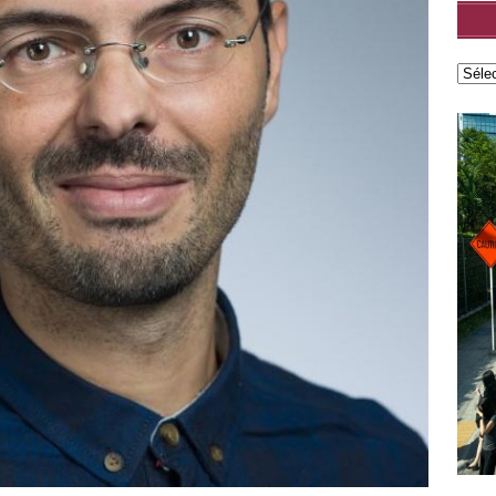
lisé par Leonard Popa
FEATURED
roman Le Saint n°6 de Tatiana Niculescu aux Éditions
cal Louvrier : Malraux est là où il faut être quand la liberté l’exige
D
w – Adélaïde de Clermont-Tonnerre, Prix Renaudot 2025 : Revisiter
 garder vivant
FEATURED
h Hatimi : Pour moi, le poète accepte de prêter sa voix aux
avent pas nommer
FEATURED