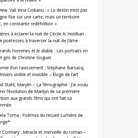
view. Vali Irina Ciobanu : « Le destin n’est pas
igne fixe sur une carte, mais un territoire
t, en constante redéfinition »
ères à éclairer la nuit de Cécile A. Holdban :
e poétesses à traverser la nuit de l’âme
rands hommes et le diable : Les portraits en
et gris de Christine Goguet
mie d’un ravissement : Stéphane Barsacq,
nivers visible et invisible – Éloge de l’art
d Stahl, Marylin – La filmographie : J’ai voulu
er l’évolution de Marilyn de sa première
ition aux grands films qui ont fait sa
ommée
ela Toma : Poèmes du recueil Lumière de
ange*
e Cormary : Miracle et merveille du roman –