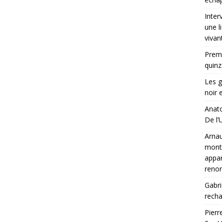
Inter
une l
vivan
Premi
quinz
Les g
noir 
Anato
De l’U
Arnau
montr
appar
ren
Gabri
rech
Pierr