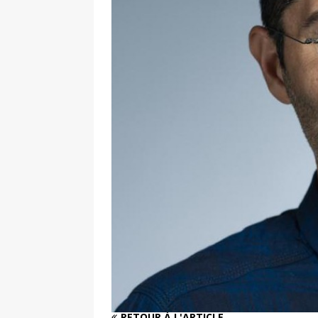
de la réalité » – entretien réa
[ 2 février 2026 ]
Lancement du 
L’Harmattan
ACTUALITÉ
[ 8 janvier 2026 ]
Interview. Pas
face aux dictatures
FEATURE
[ 10 novembre 2025 ]
Intervie
un classique, c’est en réalité le
[ 4 août 2026 ]
Interview. Sara
émotions que les autres ne s
RETOUR À L'ARTICLE