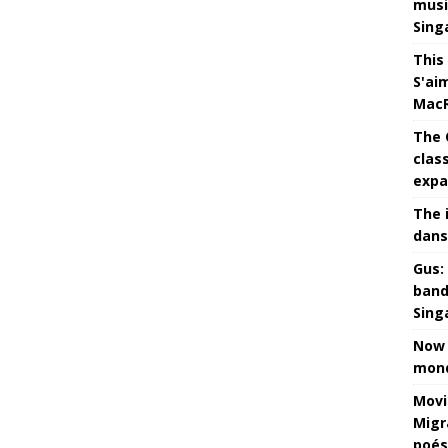
musi
Sing
This
S'ai
MacR
The 
clas
expa
The 
dans
Gus: 
band
Sing
Now 
mond
Movi
Migr
poés