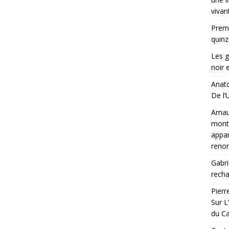
vivan
Premi
quinz
Les g
noir 
Anato
De l’U
Arnau
montr
appar
ren
Gabri
rech
Pierr
Sur L
du C