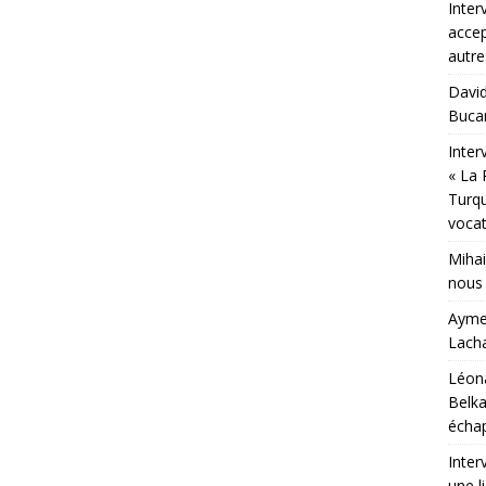
Inter
accep
autr
David
Bucar
Inter
« La 
Turqu
vocat
Mihai
nous 
Aymer
Lacha
Léona
Belka
échap
Inter
une l