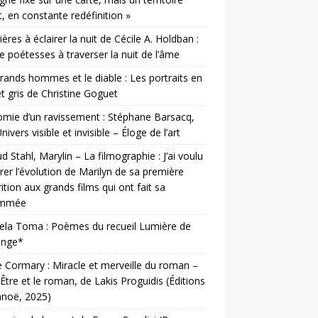
t, en constante redéfinition »
ères à éclairer la nuit de Cécile A. Holdban :
e poétesses à traverser la nuit de l’âme
rands hommes et le diable : Les portraits en
et gris de Christine Goguet
mie d’un ravissement : Stéphane Barsacq,
nivers visible et invisible – Éloge de l’art
d Stahl, Marylin – La filmographie : J’ai voulu
er l’évolution de Marilyn de sa première
ition aux grands films qui ont fait sa
ommée
ela Toma : Poèmes du recueil Lumière de
ange*
e Cormary : Miracle et merveille du roman –
’Être et le roman, de Lakis Proguidis (Éditions
anoë, 2025)