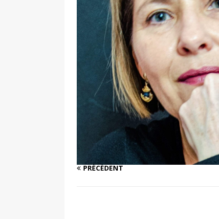
de la réalité » – entretien réa
[ 2 février 2026 ]
Lancement du 
L’Harmattan
ACTUALITÉ
[ 8 janvier 2026 ]
Interview. Pas
face aux dictatures
FEATURE
[ 10 novembre 2025 ]
Intervie
un classique, c’est en réalité le
[ 4 août 2026 ]
Interview. Sara
émotions que les autres ne s
PRÉCÉDENT