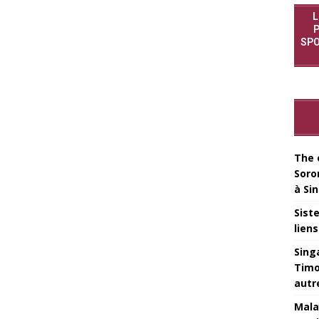
L
P
SPO
The 
Soro
à Si
Sist
lien
Sing
Timo
autr
Mala