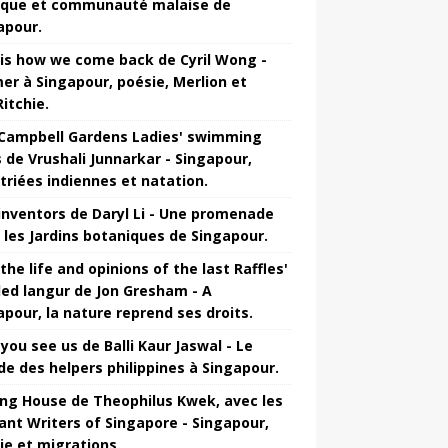
que et communauté malaise de
apour.
 is how we come back de Cyril Wong -
mer à Singapour, poésie, Merlion et
itchie.
Campbell Gardens Ladies' swimming
s de Vrushali Junnarkar - Singapour,
triées indiennes et natation.
inventors de Daryl Li - Une promenade
 les Jardins botaniques de Singapour.
the life and opinions of the last Raffles'
ed langur de Jon Gresham - A
apour, la nature reprend ses droits.
you see us de Balli Kaur Jaswal - Le
e des helpers philippines à Singapour.
ng House de Theophilus Kwek, avec les
ant Writers of Singapore - Singapour,
ie et migrations.