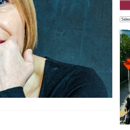
lisé par Leonard Popa
FEATURED
roman Le Saint n°6 de Tatiana Niculescu aux Éditions
cal Louvrier : Malraux est là où il faut être quand la liberté l’exige
D
w – Adélaïde de Clermont-Tonnerre, Prix Renaudot 2025 : Revisiter
 garder vivant
FEATURED
h Hatimi : Pour moi, le poète accepte de prêter sa voix aux
avent pas nommer
FEATURED