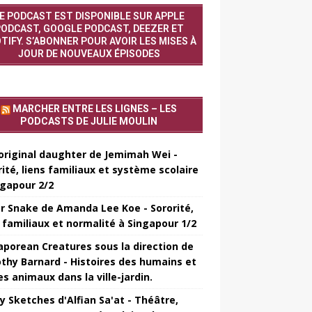
E PODCAST EST DISPONIBLE SUR APPLE
ODCAST, GOOGLE PODCAST, DEEZER ET
TIFY. S’ABONNER POUR AVOIR LES MISES À
JOUR DE NOUVEAUX ÉPISODES
MARCHER ENTRE LES LIGNES – LES
PODCASTS DE JULIE MOULIN
original daughter de Jemimah Wei -
rité, liens familiaux et système scolaire
ngapour 2/2
er Snake de Amanda Lee Koe - Sororité,
s familiaux et normalité à Singapour 1/2
aporean Creatures sous la direction de
thy Barnard - Histoires des humains et
es animaux dans la ville-jardin.
y Sketches d'Alfian Sa'at - Théâtre,