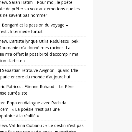
view. Sarah Hatimi : Pour moi, le poète
te de prêter sa voix aux émotions que les
es ne savent pas nommer
 Bongard et la passion du voyage –
est : Intermède fortuit
view. L’artiste lyrique Otilia Rădulescu İpek :
Roumanie m’a donné mes racines. La
ie m’a offert la possibilité d’accomplir ma
ion d’artiste »
l Sebastian retrouve Avignon : quand L’Île
parle encore du monde d’aujourd’hui
ic Patricot : Étienne Ruhaud – Le Père-
ise surréaliste
rd Popa en dialogue avec Rachida
cem : « La poésie n’est pas une
patoire à la réalité »
view. Vali Irina Ciobanu : « Le destin n’est pas
igne fixe sur une carte, mais un territoire