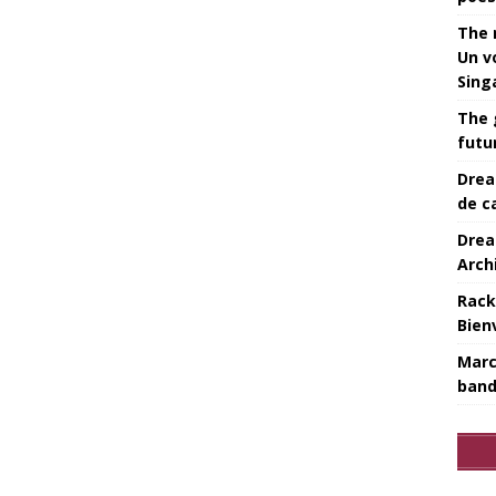
The 
Un v
Sing
The 
futu
Drea
de c
Drea
Arch
Rack
Bien
Marc
band