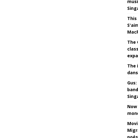
musi
Sing
This
S'ai
MacR
The 
clas
expa
The 
dans
Gus: 
band
Sing
Now 
mond
Movi
Migr
poés