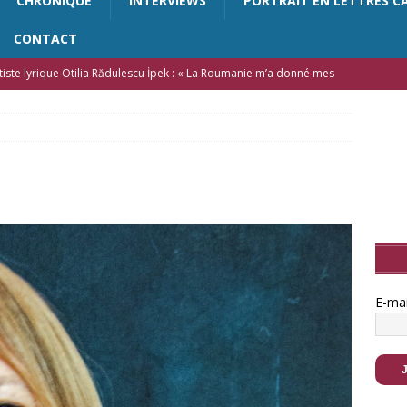
CHRONIQUE
INTERVIEWS
PORTRAIT EN LETTRES C
CONTACT
artiste lyrique Otilia Rădulescu İpek : « La Roumanie m’a donné mes
a possibilité d’accomplir ma vocation d’artiste »
FEATURED
n dialogue avec Rachida Belkacem : « La poésie n’est pas une
EATURED
Irina Ciobanu : « Le destin n’est pas une ligne fixe sur une carte,
nstante redéfinition »
ARTS
rylin – La filmographie : J’ai voulu montrer l’évolution de Marilyn
grands films qui ont fait sa renommée
ACTUALITÉ
E-ma
anen Marouani : « Je cherche à capturer la lumière au milieu des
tté (Guyane française) : « La poésie est une réponse aux attaques