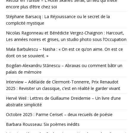
Retour en Tunisie – L’Hôtel Skanes Sérail, un lieu qui invite
encore plus d’être chez soi
Stéphane Barsacq : La Réjouissance ou le secret de la
complicité mystique
Nicolas Ragonneau et Bénédicte Vergez-Chaignon : Harcourt,
Les années noires et grises, un studio photo sous l’Occupation
Mala Barbulescu – Nasha : « On est ce qu’on aime. On est ce
dont on se souvient. »
Bogdan-Alexandru Stănescu – Abraxas ou comment bâtir un
palais de mémoire
Interview – Adélaïde de Clermont-Tonnerre, Prix Renaudot
2025 : Revisiter un classique, c’est en réalité le garder vivant
Hervé Weil : Lettres de Guillaume Dreidemie – Un livre d’une
abstraite simplicité
Octobre 2025 : Parme Ceriset – deux recueils de poésie
Barbara Rousseau: Six poèmes inédits