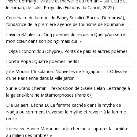
Pierre Cormary : Miracle et merveille du roman – Sur L’Être et
le roman, de Lakis Proguidis (Éditions du Canoë, 2025)
Centenaire de la mort de Fanny Seculici (Bucura Dumbravă),
fondatrice de la première agence de tourisme de Roumanie
Lavinia Bălulescu : Cinq poèmes du recueil « Quelqu’un serre
mon cœur dans son poing. mais qui »
Olga Economidou (Chypre), Ponts de paix et autres poèmes
Loreta Popa : Quatre poèmes inédits
Julie Moulin: L’Insulation. Nouvelles de Singapour – L’Odyssée
d’une Parisienne dans la Ville Jardin
Sur le Grand Chemin – l’exposition de Gisèle Celan-Lestrange à
la galerie-librairie Métamorphoses (Paris 6ᵉ)
Ella Balaert, Léona D. La femme cachée dans le mythe de
Nadja ou comment traverser le mythe et revenir à la femme
réelle
Interview. Hanen Marouani : « Je cherche à capturer la lumière
au milieu des ombres »