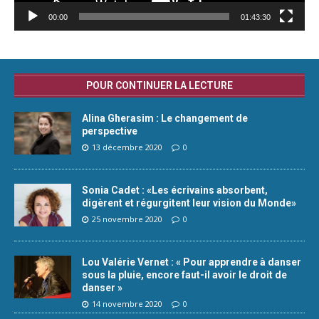
00:00
01:43:30
POUR CONTINUER LA LECTURE
Alina Gherasim : Le changement de
perspective
13 décembre 2020
0
Sonia Cadet : «Les écrivains absorbent,
digèrent et régurgitent leur vision du Monde»
25 novembre 2020
0
Lou Valérie Vernet : « Pour apprendre à danser
sous la pluie, encore faut-il avoir le droit de
danser »
14 novembre 2020
0