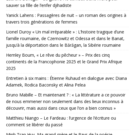
sauver sa fille de l’enfer djihadiste
Yanick Lahens : Passagères de nuit – un roman des origines à
travers trois générations de femmes
Lionel Duroy « Un mal irréparable » : L’histoire tragique d’une
famille roumaine, de Czernowitz et Odessa et dans le Banat,
jusqu’à la déportation dans le Bărăgan, la Sibérie roumaine
Hemley Boum, « Le rêve du pêcheur » – Prix des cinq
continents de la Francophonie 2025 et le Grand Prix Afrique
2025
Entretien à six mains : Étienne Ruhaud en dialogue avec Diana
Adamek, Rodica Baconsky et Alina Pelea
Bruno Mabille – Et maintenant ? : « La littérature a ce pouvoir
de nous emmener non seulement dans des lieux inconnus à
découvrir, mais aussi dans ceux que l’on a bien connus »
Matthieu Niango – Le Fardeau : l’urgence de l’écriture ou
comment se libérer du passé
Minh Tran Huy, Ma grand-mère et le Pays de la poésie