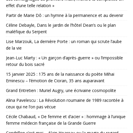
effet d’une telle relation »
Partir de Marie Dô : un hymne à la permanence et au devenir
Céline Debayle, Dans le jardin de l’hôtel Dean’s ou le plan
maléfique du Serpent
Lise Marzouk, La dernière Porte : un roman qui scrute l’aube
de la vie
Jean-Luc Marty : « Un garçon d’après-guerre » ou l’impossible
retour du bois sacré
15 janvier 2025 : 175 ans de la naissance du poète Mihai
Eminescu – l’émotion de Cioran, 35 ans auparavant
Grand Entretien : Muriel Augry, une écrivaine cosmopolite
Alina Pavelescu : La Révolution roumaine de 1989 racontée à
ceux qui ne l’on pas vécue
Cécile Chabaud, « De femme et d’acier » : hommage à l’unique
femme médecin française de la Grande Guerre
Cendrillon c’est moi – Alain Hoareau ou la magie du regard