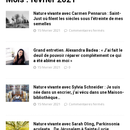
Nature vivante avec Carmen Pennarun : Saint-
Just où filent les siècles sous l’étreinte de mes
semelles
15 février 2021
Commentaires fermés
Grand entretien. Alexandra Badea : « J’ai fait le
deuil de pouvoir réparer complétement ce qui
a été abîmé en moi »
15 février 2021
0
Nature vivante avec Sylvia Schneider : Je suis
née dans un encrier, j’ai vécu dans une Maison-
bibliothèque…
15 février 2021
Commentaires fermés
Nature vivante avec Sarah Oling, Parkinsonia
aculeata… De Jérusalem à Sainte-Lucie…