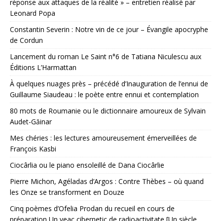
réponse aux attaques de la réalité » – entretien réalisé par
Leonard Popa
Constantin Severin : Notre vin de ce jour – Évangile apocryphe
de Cordun
Lancement du roman Le Saint n°6 de Tatiana Niculescu aux
Éditions L’Harmattan
À quelques nuages près – précédé d’Inauguration de l’ennui de
Guillaume Siaudeau : le poète entre ennui et contemplation
80 mots de Roumanie ou le dictionnaire amoureux de Sylvain
Audet-Găinar
Mes chéries : les lectures amoureusement émerveillées de
François Kasbi
Ciocârlia ou le piano ensoleillé de Dana Ciocârlie
Pierre Michon, Agéladas d’Argos : Contre Thèbes – où quand
les Onze se transforment en Douze
Cinq poèmes d’Ofelia Prodan du recueil en cours de
préparation Un veac cibernetic de radioactivitate [Un siècle