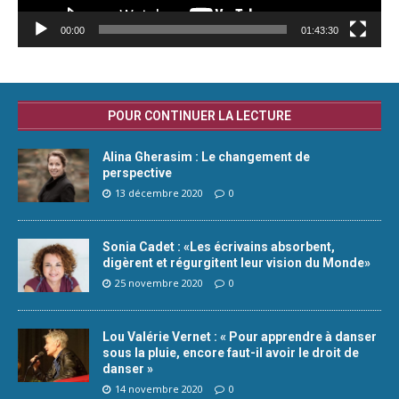
00:00
01:43:30
POUR CONTINUER LA LECTURE
Alina Gherasim : Le changement de
perspective
13 décembre 2020
0
Sonia Cadet : «Les écrivains absorbent,
digèrent et régurgitent leur vision du Monde»
25 novembre 2020
0
Lou Valérie Vernet : « Pour apprendre à danser
sous la pluie, encore faut-il avoir le droit de
danser »
14 novembre 2020
0