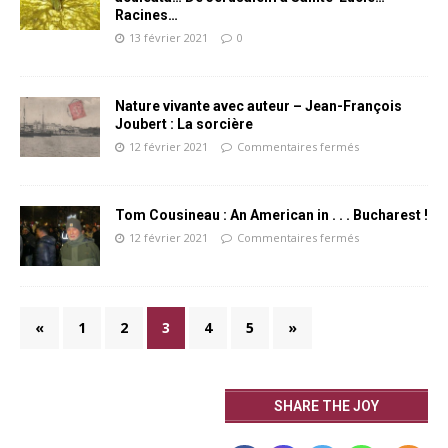
Racines…
13 février 2021
0
Nature vivante avec auteur – Jean-François
Joubert : La sorcière
12 février 2021
Commentaires fermés
Tom Cousineau : An American in . . . Bucharest !
12 février 2021
Commentaires fermés
«
1
2
3
4
5
»
SHARE THE JOY