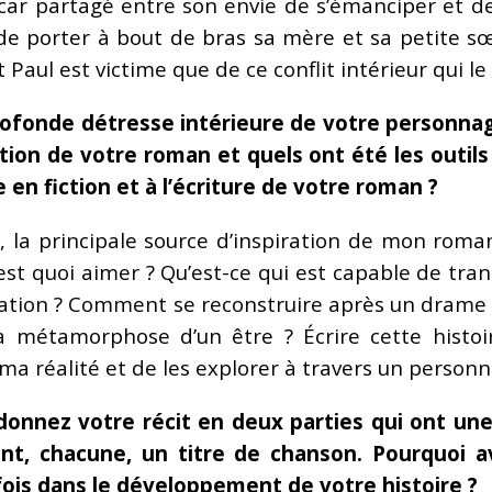
ar partagé entre son envie de s’émanciper et de 
de porter à bout de bras sa mère et sa petite s
ul est victime que de ce conflit intérieur qui le
rofonde détresse intérieure de votre personnag
ration de votre roman et quels ont été les outil
e en fiction et à l’écriture de votre roman ?
 la principale source d’inspiration de mon roma
est quoi aimer ? Qu’est-ce qui est capable de tran
filiation ? Comment se reconstruire après un drame
 métamorphose d’un être ? Écrire cette histoir
ma réalité et de les explorer à travers un perso
rdonnez votre récit en deux parties qui ont un
nt, chacune, un titre de chanson. Pourquoi av
fois dans le développement de votre histoire ?