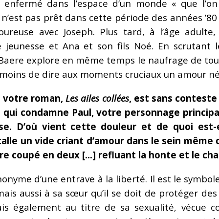
 enfermé dans l’espace d’un monde « que l’on d
n’est pas prêt dans cette période des années ’80
oureuse avec Joseph. Plus tard, à l’âge adulte,
e jeunesse et Ana et son fils Noé. En scrutant l
Baere explore en même temps le naufrage de tout
 moins de dire aux moments cruciaux un amour néce
e votre roman,
Les
ailes collées
, est sans conteste
té qui condamne Paul, votre personnage principal
se. D’où vient cette douleur et de quoi est-e
talle un vide criant d’amour dans le sein même 
être coupé en deux […] refluant la honte et le cha
nonyme d’une entrave à la liberté. Il est le symbo
ais aussi à sa sœur qu’il se doit de protéger de
mais également au titre de sa sexualité, vécue 