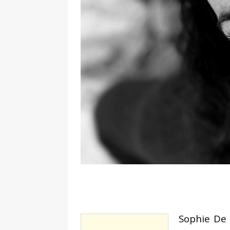
de la réalité » – entretien réa
[ 2 février 2026 ]
Lancement du 
L’Harmattan
ACTUALITÉ
[ 8 janvier 2026 ]
Interview. Pas
face aux dictatures
FEATURE
[ 10 novembre 2025 ]
Intervie
un classique, c’est en réalité le
[ 4 août 2026 ]
Interview. Sara
émotions que les autres ne s
Sophie De