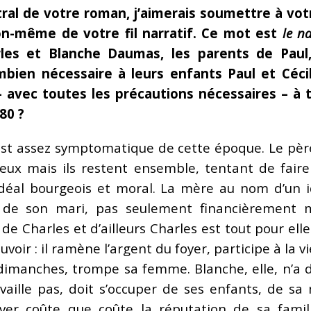
ral de votre roman, j’aimerais soumettre à votr
ion-même de votre fil narratif. Ce mot est
le n
es et Blanche Daumas, les parents de Paul,
mbien nécessaire à leurs enfants Paul et Céci
– avec toutes les précautions nécessaires – à
80 ?
est assez symptomatique de cette époque. Le père
upeux mais ils restent ensemble, tentant de fai
déal bourgeois et moral. La mère au nom d’un i
de son mari, pas seulement financièrement m
e Charles et d’ailleurs Charles est tout pour elle.
uvoir : il ramène l’argent du foyer, participe à la v
imanches, trompe sa femme. Blanche, elle, n’a 
ravaille pas, doit s’occuper de ses enfants, de sa
ver coûte que coûte la réputation de sa fami