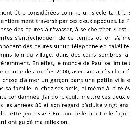
aient être considérées comme un siècle tant la 
e entièrement traversé par ces deux époques. Le Pa
passe des heures à rêvasser, à se chercher. C’est
centes s’entrechoquer, de ce temps où on s’ai
léphonant des heures sur un téléphone en bakélite.
ins loin du village, dans des coins sombres, à l
féremment. En effet, le monde de Paul se limite à
as le monde des années 2000, avec son accès illimit
chose d’aimer un garçon dans une petite ville en
s sa famille, ni chez ses amis, ni même à la télév
ité condamnée. J’ai donc voulu mettre ces deux é
s les années 80 et son regard d’adulte vingt ans
de cette jeunesse ? En quoi celle-ci a-t-elle faço
nt ont guidé ma réflexion.