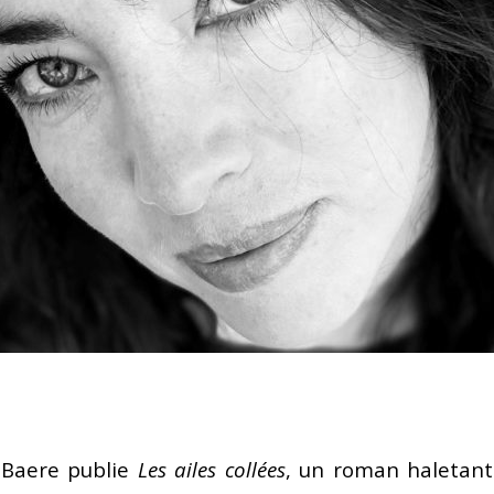
lisé par Leonard Popa
FEATURED
roman Le Saint n°6 de Tatiana Niculescu aux Éditions
cal Louvrier : Malraux est là où il faut être quand la liberté l’exige
D
w – Adélaïde de Clermont-Tonnerre, Prix Renaudot 2025 : Revisiter
 garder vivant
FEATURED
h Hatimi : Pour moi, le poète accepte de prêter sa voix aux
avent pas nommer
FEATURED
 Baere publie
Les ailes collées
, un roman haletant 