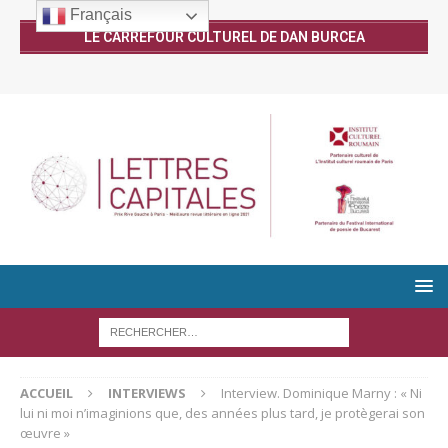
Français
LE CARREFOUR CULTUREL DE DAN BURCEA
ACCUEIL
INTERVIEWS
Interview. Dominique Marny : « Ni
lui ni moi n’imaginions que, des années plus tard, je protègerai son
œuvre »