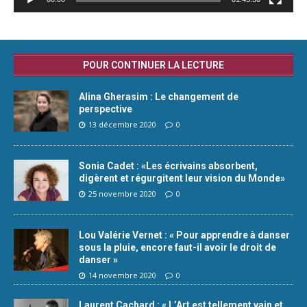
POUR CONTINUER LA LECTURE
Alina Gherasim : Le changement de
perspective
13 décembre 2020
0
Sonia Cadet : «Les écrivains absorbent,
digèrent et régurgitent leur vision du Monde»
25 novembre 2020
0
Lou Valérie Vernet : « Pour apprendre à danser
sous la pluie, encore faut-il avoir le droit de
danser »
14 novembre 2020
0
Laurent Cachard : « L’Art est tellement vain et