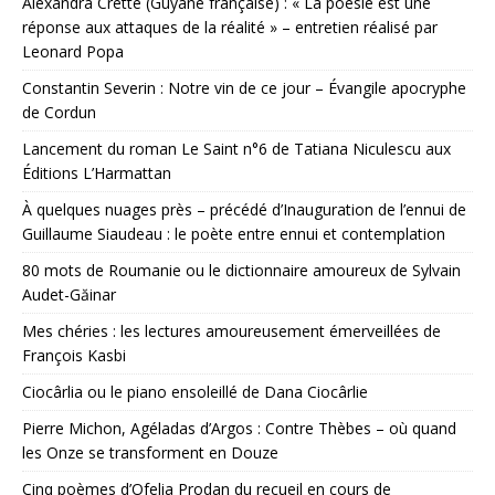
Alexandra Cretté (Guyane française) : « La poésie est une
réponse aux attaques de la réalité » – entretien réalisé par
Leonard Popa
Constantin Severin : Notre vin de ce jour – Évangile apocryphe
de Cordun
Lancement du roman Le Saint n°6 de Tatiana Niculescu aux
Éditions L’Harmattan
À quelques nuages près – précédé d’Inauguration de l’ennui de
Guillaume Siaudeau : le poète entre ennui et contemplation
80 mots de Roumanie ou le dictionnaire amoureux de Sylvain
Audet-Găinar
Mes chéries : les lectures amoureusement émerveillées de
François Kasbi
Ciocârlia ou le piano ensoleillé de Dana Ciocârlie
Pierre Michon, Agéladas d’Argos : Contre Thèbes – où quand
les Onze se transforment en Douze
Cinq poèmes d’Ofelia Prodan du recueil en cours de