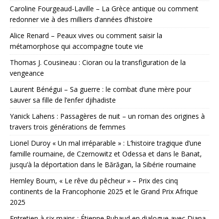
Caroline Fourgeaud-Laville – La Grèce antique ou comment
redonner vie à des milliers d’années d’histoire
Alice Renard – Peaux vives ou comment saisir la
métamorphose qui accompagne toute vie
Thomas J. Cousineau : Cioran ou la transfiguration de la
vengeance
Laurent Bénégui – Sa guerre : le combat d’une mère pour
sauver sa fille de l’enfer djihadiste
Yanick Lahens : Passagères de nuit – un roman des origines à
travers trois générations de femmes
Lionel Duroy « Un mal irréparable » : L’histoire tragique d’une
famille roumaine, de Czernowitz et Odessa et dans le Banat,
jusqu’à la déportation dans le Bărăgan, la Sibérie roumaine
Hemley Boum, « Le rêve du pêcheur » – Prix des cinq
continents de la Francophonie 2025 et le Grand Prix Afrique
2025
Entretien à six mains : Étienne Ruhaud en dialogue avec Diana