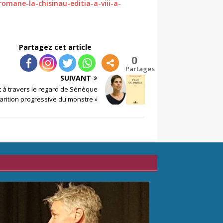
-romane-la-chisinau-editia-a-viii-a-
Partagez cet article
0
Partages
SUIVANT
st à travers le regard de Sénèque
arition progressive du monstre »