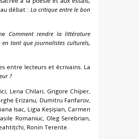
onsacrée à la poésie et aux essais,
eau débat :
La critique entre le bon
me
Comment rendre la littérature
 en tant que journalistes culturels,
 entre lecteurs et écrivains. La
eur ?
ci, Lena Chilari, Grigore Chiper,
orghe Erizanu, Dumitru Fanfarov,
Ioana Isac, Ligia Keșișian, Carmen
asile Romaniuc, Oleg Serebrian,
eahtițchi, Ronin Terente.