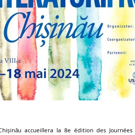
lisé par Leonard Popa
FEATURED
roman Le Saint n°6 de Tatiana Niculescu aux Éditions
cal Louvrier : Malraux est là où il faut être quand la liberté l’exige
D
w – Adélaïde de Clermont-Tonnerre, Prix Renaudot 2025 : Revisiter
 garder vivant
FEATURED
h Hatimi : Pour moi, le poète accepte de prêter sa voix aux
avent pas nommer
FEATURED
hișinău accueillera la 8e édition des Journées