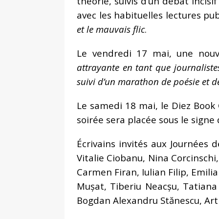
théorie, suivis d’un débat incisif
avec les habituelles lectures pu
et le mauvais flic
.
Le vendredi 17 mai, une nouve
attrayante en tant que journalistes
suivi d’un marathon de poésie et d
Le samedi 18 mai, le Diez Book 
soirée sera placée sous le signe 
Écrivains invités aux Journées d
Vitalie Ciobanu, Nina Corcinsch
Carmen Firan, Iulian Filip, Emili
Mușat, Tiberiu Neacșu, Tatiana
Bogdan Alexandru Stănescu, Arth