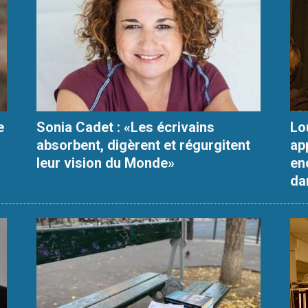
e
Sonia Cadet : «Les écrivains
Lo
absorbent, digèrent et régurgitent
ap
leur vision du Monde»
enc
da