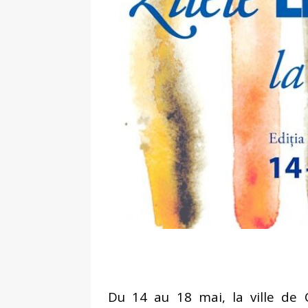
de la réalité » – entretien réa
[ 2 février 2026 ]
Lancement du 
L’Harmattan
ACTUALITÉ
[ 8 janvier 2026 ]
Interview. Pas
face aux dictatures
FEATURE
[ 10 novembre 2025 ]
Intervie
un classique, c’est en réalité le
[ 4 août 2026 ]
Interview. Sara
émotions que les autres ne s
Du 14 au 18 mai, la ville de C