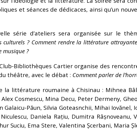
 sur l’idéologie et la littérature. La soirée sera c
bliques et séances de dédicaces, ainsi qu’un nouv
lle série d’ateliers sera organisée sur le thè
 culturels ? Comment rendre la littérature attrayante
e musique ?
Club-Bibliothèques Cartier organise des rencontres
du théâtre, avec le débat :
Comment parler de l’horr
e la littérature roumaine à Chisinau : Mihnea Bâli
i, Alex Cosmescu, Mina Decu, Peter Dermeny, Ghe
an Galaicu-Păun, Silvia Goteasnchii, Mihai Iovănel, 
 Niculescu, Daniela Rațiu, Dumitra Râșnoveanu, V
ur Suciu, Ema Stere, Valentina Șcerbani, Maria Șl