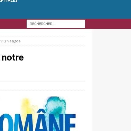
APITALES
Liviu Neagoe
 notre