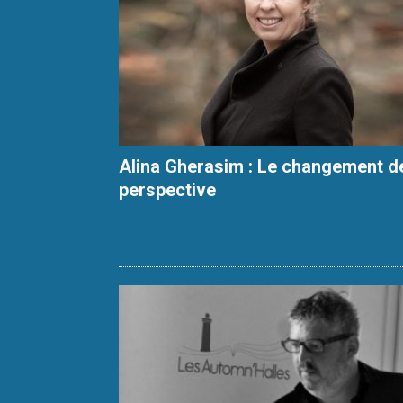
Alina Gherasim : Le changement d
perspective