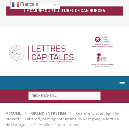
Français
LE CARREFOUR CULTUREL DE DAN BURCEA
ACCUEIL
GRAND ENTRETIEN
Grand entretien. Jennifer
Richard : « Zaharoff, c’est l’opportunisme de Rastignac, la fortune
de Nucingen et l’âme sale de Raskolnikov »