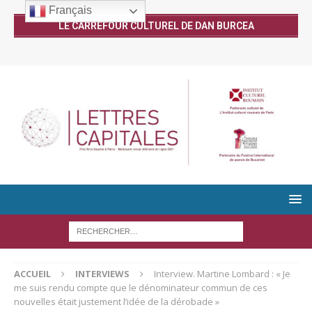
Français
LE CARREFOUR CULTUREL DE DAN BURCEA
ACCUEIL
INTERVIEWS
Interview. Martine Lombard : « Je
me suis rendu compte que le dénominateur commun de ces
nouvelles était justement l’idée de la dérobade »