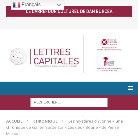
Français
LE CARREFOUR CULTUREL DE DAN BURCEA
ACCUEIL
CHRONIQUE
Les mystères d’Yvonne – une
chronique de Galien Sarde sur « Les deux Beune » de Pierre
Michon