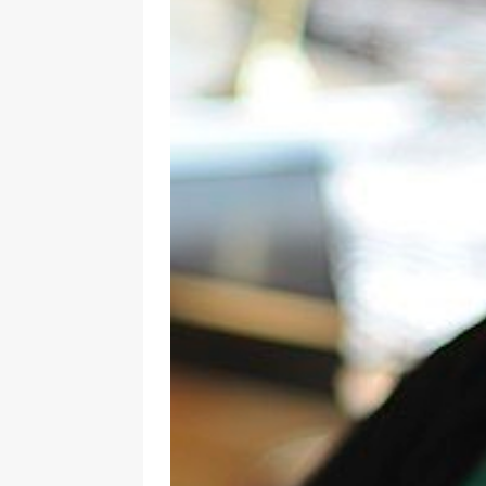
de la réalité » – entretien réa
[ 2 février 2026 ]
Lancement du 
L’Harmattan
ACTUALITÉ
[ 8 janvier 2026 ]
Interview. Pas
face aux dictatures
FEATURE
[ 10 novembre 2025 ]
Intervie
un classique, c’est en réalité le
[ 4 août 2026 ]
Interview. Sara
émotions que les autres ne s