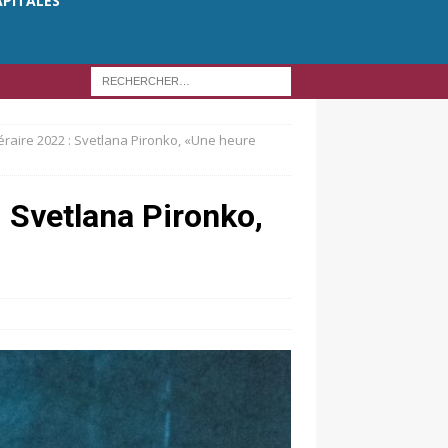
APITALES
téraire 2022 : Svetlana Pironko, «Une heure
: Svetlana Pironko,