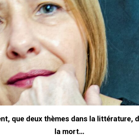
lisé par Leonard Popa
FEATURED
roman Le Saint n°6 de Tatiana Niculescu aux Éditions
cal Louvrier : Malraux est là où il faut être quand la liberté l’exige
D
w – Adélaïde de Clermont-Tonnerre, Prix Renaudot 2025 : Revisiter
 garder vivant
FEATURED
h Hatimi : Pour moi, le poète accepte de prêter sa voix aux
avent pas nommer
FEATURED
ent, que deux thèmes dans la littérature, 
la mort…