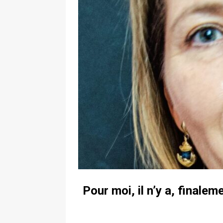
de la réalité » – entretien réa
[ 2 février 2026 ]
Lancement du 
L’Harmattan
ACTUALITÉ
[ 8 janvier 2026 ]
Interview. Pas
face aux dictatures
FEATURE
[ 10 novembre 2025 ]
Intervie
un classique, c’est en réalité le
[ 4 août 2026 ]
Interview. Sara
émotions que les autres ne s
Pour moi, il n’y a, finalem