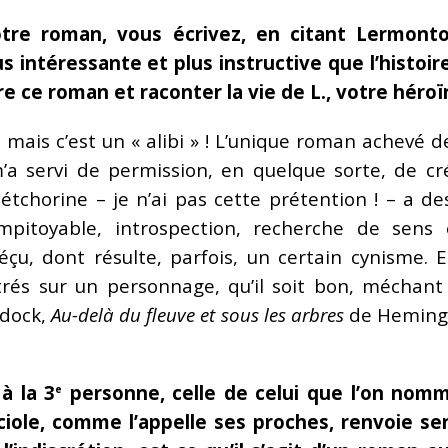
tre roman, vous écrivez, en citant Lermontov
intéressante et plus instructive que l’histoire
re ce roman et raconter la vie de L., votre héroï
, mais c’est un « alibi » ! L’unique roman achevé
a servi de permission, en quelque sorte, de cré
tchorine – je n’ai pas cette prétention ! – a d
impitoyable, introspection, recherche de sens 
, dont résulte, parfois, un certain cynisme. Et 
rés sur un personnage, qu’il soit bon, méchan
rdock,
Au-delà du fleuve et sous les arbres
de Hemingw
à la 3
personne, celle de celui que l’on no
e
uciole, comme l’appelle ses proches, renvoie s