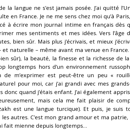
e la langue ne s’est jamais posée. J’ai quitté l’Un
dulte en France. Je ne me sens chez moi qu’à Paris
cé à écrire mon journal intime en français dès que
rimer mes sentiments et mes idées. Vers l’âge d
s, bien sûr. Mais plus j’écrivais, et mieux j’écri
 et naturelle – même avant ma venue en France. 
 bien sûr), la beauté, la finesse et la richesse de
trop longtemps hors d’un environnement russoph
 de m’exprimer est peut-être un peu « rouill
aturel pour moi, car j’ai grandi avec mes grands
ais donc quand j’étais enfant. J’ai également appr
heureusement, mais cela me fait plaisir de com
azakh est une langue turcique). Et puis, je sui
es les autres. C’est mon grand amour et ma patrie,
’ai fait mienne depuis longtemps…