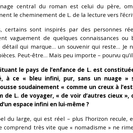
onnage central du roman est celui du père, omn
nt le cheminement de L. de la lecture vers l’écr
 certains sont inspirés par des personnes réel
rent vaguement de quelques connaissances ou 
détail qui marque… un souvenir qui reste… Je ne
èces. Peut-être… Mais peu importe – pourvu qu’ils 
tuant le pays de l’enfance de L. est constitué
, à ce « bleu infini, pur, sans un nuage » s
 pousse soudainement « comme un creux à l’est
 de L. de voyager, « de voir d’autres cieux », 
 d’un espace infini en lui-même ?
l du large, qui est réel – plus l’horizon recule, 
lle comprend très vite que « nomadisme » ne rime