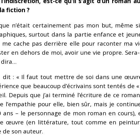
 l’indiscrétion, est-ce qu’il s’agit d’un roman 
a fiction ?
ique n’était certainement pas mon but, même s
phiques, surtout dans la partie enfance et jeune
 me cache pas derrière elle pour raconter ma vie. J
ter en dehors de moi, avoir une vie propre. Sera-
 dira…
 dit : « Il faut tout mettre de soi dans une œuvre
xpérience que beaucoup d’écrivains sont tentés de 
eil. Depuis que j’ai terminé l’écriture de ce roma
de l’empathie pour elle, bien sûr, mais je contin
0 ans – le personnage de mon roman en cours), et 
ute œuvre (en littérature, tout comme en peintu
me de son auteur.