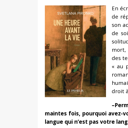
En éc
de rép
son ad
de soi
solitu
mort, 
des te
« au p
roman 
humai
droit 
–Perm
maintes fois, pourquoi avez-vo
langue qui n’est pas votre lan