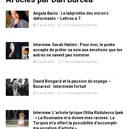
Angela Baciu : Le labyrinthe des miroirs
déformants – Lettres à T.
7 août 2026
Commentaires fermés
Interview. Sarah Hatimi : Pour moi, le poète
accepte de prêter sa voix aux émotions que les
autres ne savent pas nommer
4 août 2026
Commentaires fermés
David Bongard et la passion du voyage –
Bucarest : Intermède fortuit
3 août 2026
Commentaires fermés
Interview. L’artiste lyrique Otilia Rădulescu İpek
: « La Roumanie m’a donné mes racines. La
Turquie m’a offert la possibilité d’accomplir
ma vocation d’artiste »