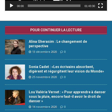
00:00
01:43:30
POUR CONTINUER LA LECTURE
Alina Gherasim : Le changement de
perspective
13 décembre 2020
0
Sonia Cadet : «Les écrivains absorbent,
digèrent et régurgitent leur vision du Monde»
25 novembre 2020
0
Lou Valérie Vernet : « Pour apprendre à danser
sous la pluie, encore faut-il avoir le droit de
danser »
14 novembre 2020
0