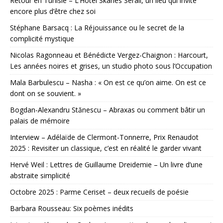
Retour en Tunisie – L’Hôtel Skanes Sérail, un lieu qui invite
encore plus d’être chez soi
Stéphane Barsacq : La Réjouissance ou le secret de la
complicité mystique
Nicolas Ragonneau et Bénédicte Vergez-Chaignon : Harcourt,
Les années noires et grises, un studio photo sous l’Occupation
Mala Barbulescu – Nasha : « On est ce qu’on aime. On est ce
dont on se souvient. »
Bogdan-Alexandru Stănescu – Abraxas ou comment bâtir un
palais de mémoire
Interview – Adélaïde de Clermont-Tonnerre, Prix Renaudot
2025 : Revisiter un classique, c’est en réalité le garder vivant
Hervé Weil : Lettres de Guillaume Dreidemie – Un livre d’une
abstraite simplicité
Octobre 2025 : Parme Ceriset – deux recueils de poésie
Barbara Rousseau: Six poèmes inédits