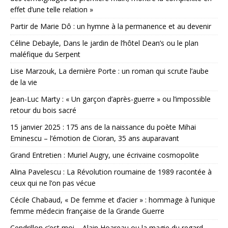
effet d’une telle relation »
Partir de Marie Dô : un hymne à la permanence et au devenir
Céline Debayle, Dans le jardin de l’hôtel Dean’s ou le plan
maléfique du Serpent
Lise Marzouk, La dernière Porte : un roman qui scrute l’aube
de la vie
Jean-Luc Marty : « Un garçon d’après-guerre » ou l’impossible
retour du bois sacré
15 janvier 2025 : 175 ans de la naissance du poète Mihai
Eminescu – l’émotion de Cioran, 35 ans auparavant
Grand Entretien : Muriel Augry, une écrivaine cosmopolite
Alina Pavelescu : La Révolution roumaine de 1989 racontée à
ceux qui ne l’on pas vécue
Cécile Chabaud, « De femme et d’acier » : hommage à l’unique
femme médecin française de la Grande Guerre
Cendrillon c’est moi – Alain Hoareau ou la magie du regard