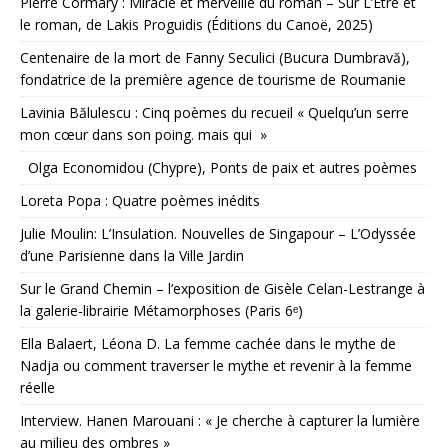
Pierre Cormary : Miracle et merveille du roman – Sur L’Être et
le roman, de Lakis Proguidis (Éditions du Canoë, 2025)
Centenaire de la mort de Fanny Seculici (Bucura Dumbravă),
fondatrice de la première agence de tourisme de Roumanie
Lavinia Bălulescu : Cinq poèmes du recueil « Quelqu’un serre
mon cœur dans son poing. mais qui »
Olga Economidou (Chypre), Ponts de paix et autres poèmes
Loreta Popa : Quatre poèmes inédits
Julie Moulin: L’Insulation. Nouvelles de Singapour – L’Odyssée
d’une Parisienne dans la Ville Jardin
Sur le Grand Chemin – l’exposition de Gisèle Celan-Lestrange à
la galerie-librairie Métamorphoses (Paris 6ᵉ)
Ella Balaert, Léona D. La femme cachée dans le mythe de
Nadja ou comment traverser le mythe et revenir à la femme
réelle
Interview. Hanen Marouani : « Je cherche à capturer la lumière
au milieu des ombres »