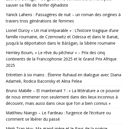
sauver sa fille de l’enfer djihadiste
Yanick Lahens : Passagères de nuit – un roman des origines à
travers trois générations de femmes
Lionel Duroy « Un mal irréparable » : L’histoire tragique d’une
famille roumaine, de Czernowitz et Odessa et dans le Banat,
jusqu’à la déportation dans le Bărăgan, la Sibérie roumaine
Hemley Boum, « Le rêve du pêcheur » – Prix des cinq
continents de la Francophonie 2025 et le Grand Prix Afrique
2025
Entretien à six mains : Étienne Ruhaud en dialogue avec Diana
Adamek, Rodica Baconsky et Alina Pelea
Bruno Mabille – Et maintenant ? : « La littérature a ce pouvoir
de nous emmener non seulement dans des lieux inconnus à
découvrir, mais aussi dans ceux que l’on a bien connus »
Matthieu Niango – Le Fardeau : l’urgence de l’écriture ou
comment se libérer du passé
Minh Tran Huy, Ma grand-mère et le Pays de la poésie