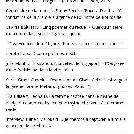
le roman, de Lakis Proguidis (Éditions du Canoë, 2025)
Centenaire de la mort de Fanny Seculici (Bucura Dumbravă),
fondatrice de la première agence de tourisme de Roumanie
Lavinia Bălulescu : Cinq poèmes du recueil « Quelqu’un serre
mon cœur dans son poing. mais qui »
Olga Economidou (Chypre), Ponts de paix et autres poèmes
Loreta Popa : Quatre poèmes inédits
Julie Moulin: L’Insulation. Nouvelles de Singapour – L’Odyssée
d’une Parisienne dans la Ville Jardin
Sur le Grand Chemin – l’exposition de Gisèle Celan-Lestrange à
la galerie-librairie Métamorphoses (Paris 6ᵉ)
Ella Balaert, Léona D. La femme cachée dans le mythe de
Nadja ou comment traverser le mythe et revenir à la femme
réelle
Interview. Hanen Marouani : « Je cherche à capturer la lumière
au milieu des ombres »