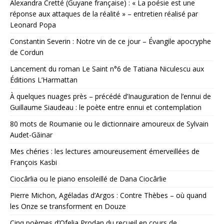
Alexandra Cretté (Guyane française) : « La poésie est une
réponse aux attaques de la réalité » – entretien réalisé par
Leonard Popa
Constantin Severin : Notre vin de ce jour – Évangile apocryphe
de Cordun
Lancement du roman Le Saint n°6 de Tatiana Niculescu aux
Éditions L’Harmattan
À quelques nuages près – précédé d’Inauguration de l’ennui de
Guillaume Siaudeau : le poète entre ennui et contemplation
80 mots de Roumanie ou le dictionnaire amoureux de Sylvain
Audet-Găinar
Mes chéries : les lectures amoureusement émerveillées de
François Kasbi
Ciocârlia ou le piano ensoleillé de Dana Ciocârlie
Pierre Michon, Agéladas d’Argos : Contre Thèbes – où quand
les Onze se transforment en Douze
Cinq poèmes d’Ofelia Prodan du recueil en cours de