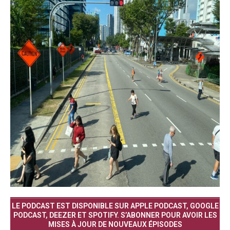
LE PODCAST EST DISPONIBLE SUR APPLE PODCAST, GOOGLE
PODCAST, DEEZER ET SPOTIFY. S’ABONNER POUR AVOIR LES
MISES À JOUR DE NOUVEAUX ÉPISODES