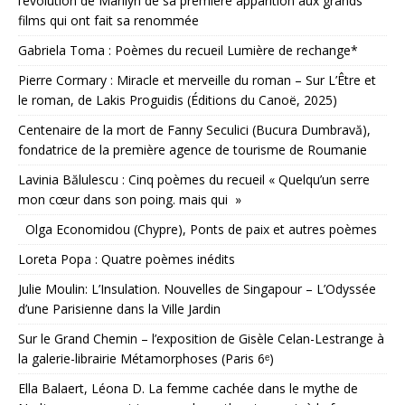
l’évolution de Marilyn de sa première apparition aux grands
films qui ont fait sa renommée
Gabriela Toma : Poèmes du recueil Lumière de rechange*
Pierre Cormary : Miracle et merveille du roman – Sur L’Être et
le roman, de Lakis Proguidis (Éditions du Canoë, 2025)
Centenaire de la mort de Fanny Seculici (Bucura Dumbravă),
fondatrice de la première agence de tourisme de Roumanie
Lavinia Bălulescu : Cinq poèmes du recueil « Quelqu’un serre
mon cœur dans son poing. mais qui »
Olga Economidou (Chypre), Ponts de paix et autres poèmes
Loreta Popa : Quatre poèmes inédits
Julie Moulin: L’Insulation. Nouvelles de Singapour – L’Odyssée
d’une Parisienne dans la Ville Jardin
Sur le Grand Chemin – l’exposition de Gisèle Celan-Lestrange à
la galerie-librairie Métamorphoses (Paris 6ᵉ)
Ella Balaert, Léona D. La femme cachée dans le mythe de