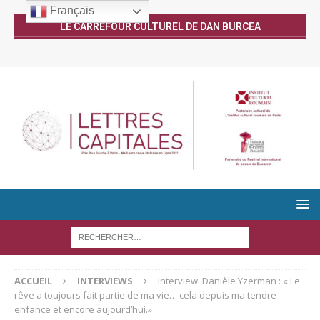
Français
LE CARREFOUR CULTUREL DE DAN BURCEA
ACCUEIL
INTERVIEWS
Interview. Danièle Yzerman : « Le
rêve a toujours fait partie de ma vie… cela depuis ma tendre
enfance et encore aujourd’hui.»