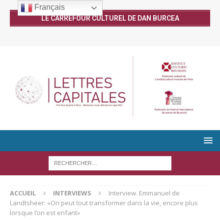
Français
LE CARREFOUR CULTUREL DE DAN BURCEA
ACCUEIL
INTERVIEWS
Interview. Emmanuel de
Landtsheer: «On peut tout transformer dans la vie, encore plus
lorsque l’on est enfant»